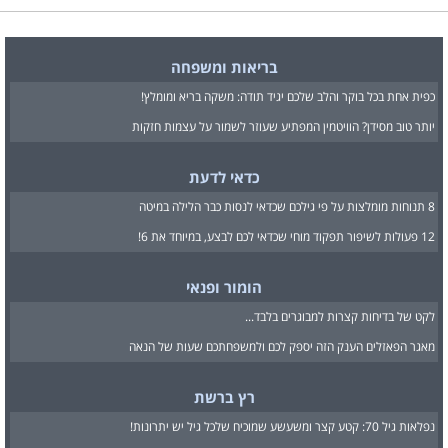
בריאות ומשפחה
כפית אחת בכל בוקר והלב שלכם יגיד תודה: משקה בריא ומומלץ!
יותר טוב מסידן? הוויטמין המפתיע שעוזר לשמור על עצמות חזקות
כדאי לדעת
8 תנוחות מומלצות על פי גילכם שכדאי לנסות כבר הלילה במיטה
12 פעולות לשיפור תפקוד מוחי שכדאי לכם לבצע, במיוחד את 6!
הומור ופנאי
לקט של בדיחות קצרות למבוגרים בלבד...
מאגר הפאזלים הענק הזה יספק לכם ולמשפחתכם שעות של הנאה
רץ ברשת
נפלאות גיל 70: קטע קצר ומשעשע שמוכיח שלכל גיל יש יתרונות!