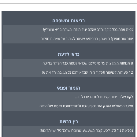
בריאות ומשפחה
כפית אחת בכל בוקר והלב שלכם יגיד תודה: משקה בריא ומומלץ!
יותר טוב מסידן? הוויטמין המפתיע שעוזר לשמור על עצמות חזקות
כדאי לדעת
8 תנוחות מומלצות על פי גילכם שכדאי לנסות כבר הלילה במיטה
12 פעולות לשיפור תפקוד מוחי שכדאי לכם לבצע, במיוחד את 6!
הומור ופנאי
לקט של בדיחות קצרות למבוגרים בלבד...
מאגר הפאזלים הענק הזה יספק לכם ולמשפחתכם שעות של הנאה
רץ ברשת
נפלאות גיל 70: קטע קצר ומשעשע שמוכיח שלכל גיל יש יתרונות!