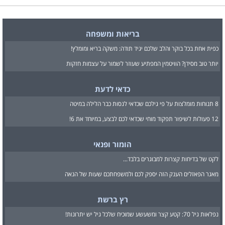
בריאות ומשפחה
כפית אחת בכל בוקר והלב שלכם יגיד תודה: משקה בריא ומומלץ!
יותר טוב מסידן? הוויטמין המפתיע שעוזר לשמור על עצמות חזקות
כדאי לדעת
8 תנוחות מומלצות על פי גילכם שכדאי לנסות כבר הלילה במיטה
12 פעולות לשיפור תפקוד מוחי שכדאי לכם לבצע, במיוחד את 6!
הומור ופנאי
לקט של בדיחות קצרות למבוגרים בלבד...
מאגר הפאזלים הענק הזה יספק לכם ולמשפחתכם שעות של הנאה
רץ ברשת
נפלאות גיל 70: קטע קצר ומשעשע שמוכיח שלכל גיל יש יתרונות!