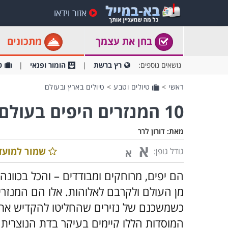
אזור וידאו
בחן את עצמך
מתכונים
נושאים נוספים:
רץ ברשת
הומור ופנאי
ט
ראשי
>
טיולים וטבע
>
טיולים בארץ ובעולם
10 המנזרים היפים בעולם
מאת:
דורון לרר
א
שמור למועד
גודל גופן:
א
הם יפים, מרוחקים ומבודדים – והכל בכוונ
מן העולם ולקרבם לאלוהות. אלו הם המנזר
כשמשכנם של נזירים שהחליטו להקדיש את 
המוסדות הללו קיימים בעיקר בדת הנוצרית