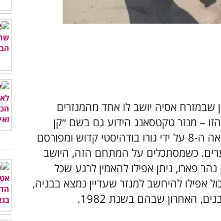
00:00
/
03:10
שבמזרח אסיה יושב לו אחד מהמנזרים
הזו – מנזר טקטסאנג הידוע גם בשם ״קן
הטיגריס״. על פי האמונה, המנזר הוקם במאה ה-8 על ידי גורו בודהיסטי קדוש ומפורסם
רים. כשמסתכלים על המתחם הזה, היושב
מטרים מעל עמק נהר פארו, ניתן אפילו להאמין לרגע שכל
ול אפילו להיחשב למנזר שעדיין נמצא בבניה,
ם, האחרון שבהם בשנת 1982.