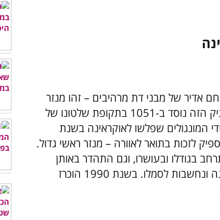
חם אדיר של מבני דת מרהיבים – זהו מנזר
לאוורת קייב פצ׳רסק. המקום החשוב והעתיק הזה נוסד ב-1051 בתקופת שלטונו של
ידי המונגולים שפלשו לאוקראינה בשנת
 לבין המקום הספיק לזכות בתואר לאוורה – מנזר ראשי גדול.
ב בגודלו ובעושרו, וגם התהדר באותן
כיפות זהובות מרהיבות שניתן לראות בתמונה ונחשבות לסמלו. בשנת 1990 הוכרז