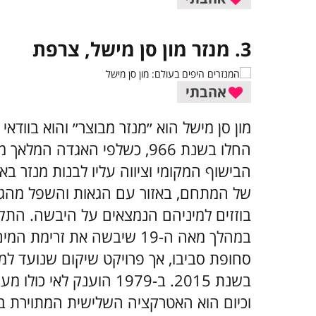
3. מנזר מון סן מישל, צרפת
אהבתי
מון סן מישל הוא ״מנזר מבוצר״ והוא בווד
החלו בשנת 966, כשלפי האגדה 
הבישוף המקומי וציווה עליו לבנות מנזר בא
של המתחם, באזור עם הגאות והשפל מהגבוה
בוזזים למיניהם הנמצאים על היבשה. הת
במהלך מאה ה-19 שיבשה את ז
סחופת סביבו, אך פרויקט שיקום שנועד למ
בשנת 2015. ב-1979 הוענק
וכיום הוא האטרקציה השלישית המתוירת ביו