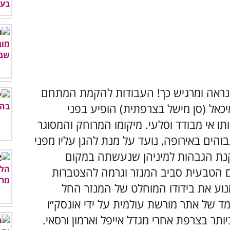
אי נראה ומרגיש כך! העבודות להקמת המתחם
המלאך מיכאל (סן מישל בצרפתית) הופיע בפני
ותו אי מבודד וסלעי. מיקומו המרוחק והמסוגר
ים באירופה, נועד על מנת להגן עליו מפני
קנת הגבהות למיניהן שנעשתה במקום
רימת המים הטבעית סביב המנזר וגרמה להצטברות
נוע את בידודו המוחלט של המנזר החל
 לאי כולו מעמד של אתר מורשת עולמית על ידי אונסק״ו
תר בצרפת אחרי מגדל אייפל וארמון ורסאי.