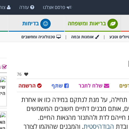
פרסם אצלנו
עזרה
צור
בריאות ומשפחה
בדיחות
יולים וטבע
אומנות ובמה
טכנולוגיה ומחשבים
ב
אהבו:
76
פים
שלח לחבר
שתף
הרשמה
ה תחילה, על מנת לנתקם במידה כזו או אחרת
ים, אותם מבנים דתיים חשובים המשמשים
חייהם לדת ולהתנזר מהנאות החיים.
 ובדת
הבודהיסטית
, והמבנים שהוקמו לצורך