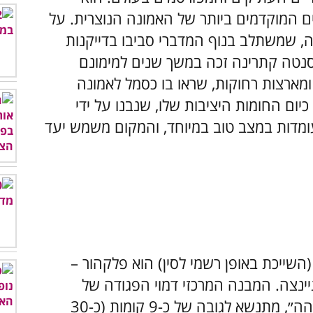
מים המוקדמים ביותר של האמונה הנוצרית. על
 שמשתלב בנוף המדברי סביבו בדייקנות
סנטה קתרינה זכה במשך שנים למימונם
מארצות רחוקות, שראו בו כסמל לאמונה
יום החומות היציבות שלו, שנבנו על ידי
 עומדות במצב טוב במיוחד, והמקום משמש יעד
(השייכת באופן רשמי לסין) הוא פלקהור –
 בסמוך לעיירה גיינצה. המבנה המרכזי דמוי הפגודה של
המנזר, שזכה לכינוי ״10,000 פגודות הבודהה״, מתנשא לגובה של כ-9 קומות (כ-30