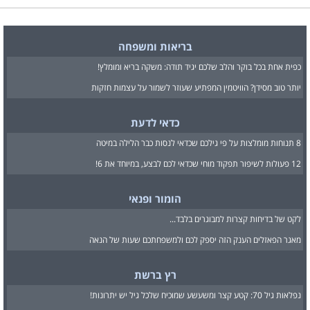
בריאות ומשפחה
כפית אחת בכל בוקר והלב שלכם יגיד תודה: משקה בריא ומומלץ!
יותר טוב מסידן? הוויטמין המפתיע שעוזר לשמור על עצמות חזקות
כדאי לדעת
8 תנוחות מומלצות על פי גילכם שכדאי לנסות כבר הלילה במיטה
12 פעולות לשיפור תפקוד מוחי שכדאי לכם לבצע, במיוחד את 6!
הומור ופנאי
לקט של בדיחות קצרות למבוגרים בלבד...
מאגר הפאזלים הענק הזה יספק לכם ולמשפחתכם שעות של הנאה
רץ ברשת
נפלאות גיל 70: קטע קצר ומשעשע שמוכיח שלכל גיל יש יתרונות!