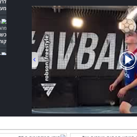
לרא
מער
כשא
קור
המק
בעו
00:00
/
01:06