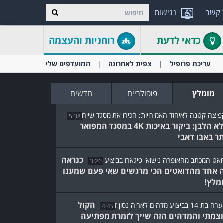
 קשר
נגישות
כדאי לדעת
רוחניות והעצמה
עריכת פרופיל
צפית לאחרונה
המועדפים שלי
מומלץ
פופולריים
חדשים
5:38
הפלא הלבן: ביקור באיכות 4K במסגד המפואר
תר באבו דאבי
כנראה
3:26
 אחד מהדואטים הכי מרגשים שאי פעם שמענו
ומלץ!
הקול
4:45
צמתי והמדהים הזה שייך לזמרת מפתיעה