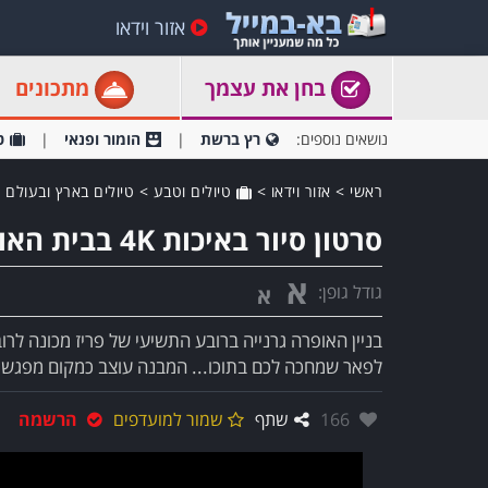
אזור וידאו
בחן את עצמך
מתכונים
נושאים נוספים:
רץ ברשת
הומור ופנאי
ט
ראשי
>
אזור וידאו
>
טיולים וטבע
>
טיולים בארץ ובעולם
סרטון סיור באיכות 4K בבית האופרה גרנייה בפריז
א
גודל גופן:
א
בניין האופרה גרנייה ברובע התשיעי של פריז מכונה לרו
לפאר שמחכה לכם בתוכו... המבנה עוצב כמקום מפגש 
אהבו:
166
שתף
שמור למועדפים
הרשמה