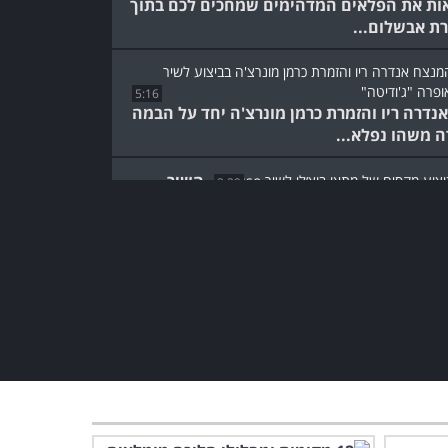
ות את הפלאים המדהימים שמחכים לכם בתוך
ת אבשלום...
5:16
נדרה ריו והזמרת כרמן מונרצ'ה יחד על הבמה
ה משהו נפלא...
השיר
3:39
סים הזה מוקדש לאחד מהטנורים המפורסמים
לם האופרה...
בואו לטייל בפלא ספרדי מלא
אטרקציות והפתעות באיכות
4K נפלאה
3:36
ככה נראה הארמון היפה ביותר
בעולם - סרטון שלא כדאי
לפספס!
13:29