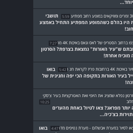
וחד...
תושבי
5:59
ז היו בהלם כשהמופע המפתיע התחיל באמצע
וב!
7:27
תם ש"עיר האורות" נמצאת בצרפת? הסרטון
 מוכיח אחרת!
בואו
5:42
יל בעיר האורות בתקופה הכי יפה וחגיגית של
ה!
10:25
 יותר מפראג? צאו לטיול באחת מהערים
וירות בצ'כיה...
בואו
4:47