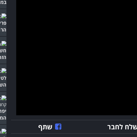
במי
פרי
הרח
חשב
הזה
לטי
השנ
יפה
המת
לח לחבר
שתף