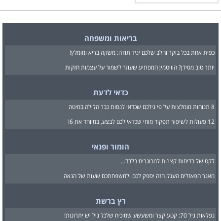
בריאות ומשפחה
כפית אחת בכל בוקר והלב שלכם יגיד תודה: משקה בריא ומומלץ!
יותר טוב מסידן? הוויטמין המפתיע שעוזר לשמור על עצמות חזקות
כדאי לדעת
8 תנוחות מומלצות על פי גילכם שכדאי לנסות כבר הלילה במיטה
12 פעולות לשיפור תפקוד מוחי שכדאי לכם לבצע, במיוחד את 6!
הומור ופנאי
לקט של בדיחות קצרות למבוגרים בלבד...
מאגר הפאזלים הענק הזה יספק לכם ולמשפחתכם שעות של הנאה
רץ ברשת
נפלאות גיל 70: קטע קצר ומשעשע שמוכיח שלכל גיל יש יתרונות!