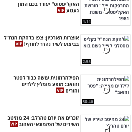
האקליפטוס" יעורר בכם המון
געגוע
4:14
אוצרות הארכיון: צפו בלהקת הנח"ל
בביצוע לשיר נהדר לחורף!
2:55
הפילהרמונית עושה כבוד לפטר
והזאב: מופע מומלץ לילדים
והורים
50:46
זוכרים את יורם טהרלב: 24 ממיטב
השירים של הפזמונאי האהוב