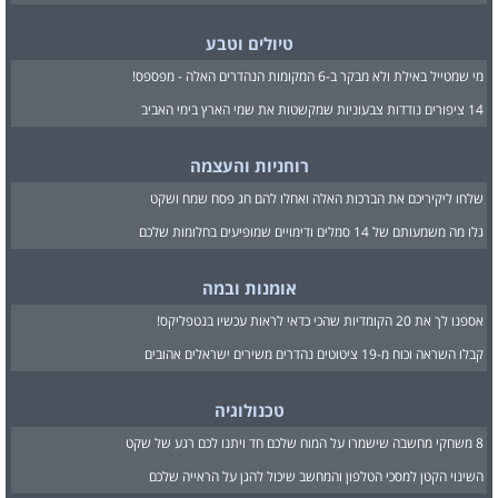
טיולים וטבע
מי שמטייל באילת ולא מבקר ב-6 המקומות הנהדרים האלה - מפספס!
14 ציפורים נודדות צבעוניות שמקשטות את שמי הארץ בימי האביב
רוחניות והעצמה
שלחו ליקיריכם את הברכות האלה ואחלו להם חג פסח שמח ושקט
גלו מה משמעותם של 14 סמלים ודימויים שמופיעים בחלומות שלכם
אומנות ובמה
אספנו לך את 20 הקומדיות שהכי כדאי לראות עכשיו בנטפליקס!
קבלו השראה וכוח מ-19 ציטוטים נהדרים משירים ישראלים אהובים
טכנולוגיה
8 משחקי מחשבה שישמרו על המוח שלכם חד ויתנו לכם רגע של שקט
השינוי הקטן למסכי הטלפון והמחשב שיכול להגן על הראייה שלכם