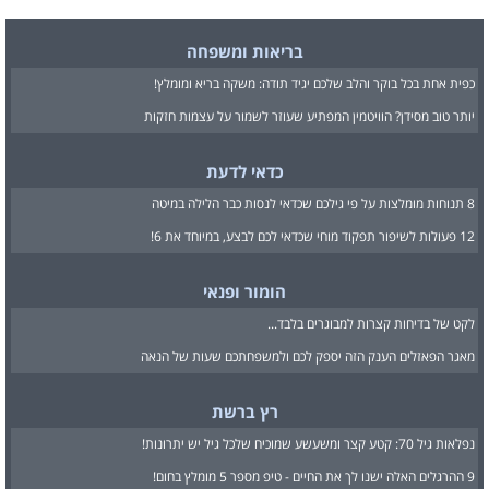
בריאות ומשפחה
כפית אחת בכל בוקר והלב שלכם יגיד תודה: משקה בריא ומומלץ!
יותר טוב מסידן? הוויטמין המפתיע שעוזר לשמור על עצמות חזקות
כדאי לדעת
8 תנוחות מומלצות על פי גילכם שכדאי לנסות כבר הלילה במיטה
12 פעולות לשיפור תפקוד מוחי שכדאי לכם לבצע, במיוחד את 6!
הומור ופנאי
לקט של בדיחות קצרות למבוגרים בלבד...
מאגר הפאזלים הענק הזה יספק לכם ולמשפחתכם שעות של הנאה
רץ ברשת
נפלאות גיל 70: קטע קצר ומשעשע שמוכיח שלכל גיל יש יתרונות!
9 ההרגלים האלה ישנו לך את החיים - טיפ מספר 5 מומלץ בחום!