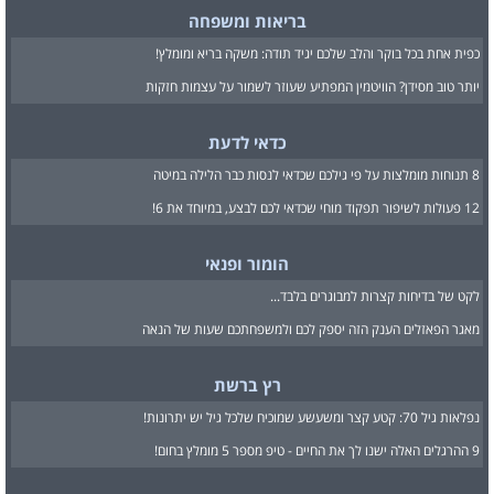
בריאות ומשפחה
כפית אחת בכל בוקר והלב שלכם יגיד תודה: משקה בריא ומומלץ!
יותר טוב מסידן? הוויטמין המפתיע שעוזר לשמור על עצמות חזקות
כדאי לדעת
8 תנוחות מומלצות על פי גילכם שכדאי לנסות כבר הלילה במיטה
12 פעולות לשיפור תפקוד מוחי שכדאי לכם לבצע, במיוחד את 6!
הומור ופנאי
לקט של בדיחות קצרות למבוגרים בלבד...
מאגר הפאזלים הענק הזה יספק לכם ולמשפחתכם שעות של הנאה
רץ ברשת
נפלאות גיל 70: קטע קצר ומשעשע שמוכיח שלכל גיל יש יתרונות!
9 ההרגלים האלה ישנו לך את החיים - טיפ מספר 5 מומלץ בחום!