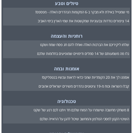
טיולים וטבע
מי שמטייל באילת ולא מבקר ב-6 המקומות הנהדרים האלה - מפספס!
14 ציפורים נודדות צבעוניות שמקשטות את שמי הארץ בימי האביב
רוחניות והעצמה
שלחו ליקיריכם את הברכות האלה ואחלו להם חג פסח שמח ושקט
גלו מה משמעותם של 14 סמלים ודימויים שמופיעים בחלומות שלכם
אומנות ובמה
אספנו לך את 20 הקומדיות שהכי כדאי לראות עכשיו בנטפליקס!
קבלו השראה וכוח מ-19 ציטוטים נהדרים משירים ישראלים אהובים
טכנולוגיה
8 משחקי מחשבה שישמרו על המוח שלכם חד ויתנו לכם רגע של שקט
השינוי הקטן למסכי הטלפון והמחשב שיכול להגן על הראייה שלכם