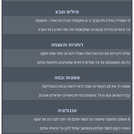
טיולים וטבע
מי שמטייל באילת ולא מבקר ב-6 המקומות הנהדרים האלה - מפספס!
14 ציפורים נודדות צבעוניות שמקשטות את שמי הארץ בימי האביב
רוחניות והעצמה
שלחו ליקיריכם את הברכות האלה ואחלו להם חג פסח שמח ושקט
גלו מה משמעותם של 14 סמלים ודימויים שמופיעים בחלומות שלכם
אומנות ובמה
אספנו לך את 20 הקומדיות שהכי כדאי לראות עכשיו בנטפליקס!
קבלו השראה וכוח מ-19 ציטוטים נהדרים משירים ישראלים אהובים
טכנולוגיה
8 משחקי מחשבה שישמרו על המוח שלכם חד ויתנו לכם רגע של שקט
השינוי הקטן למסכי הטלפון והמחשב שיכול להגן על הראייה שלכם