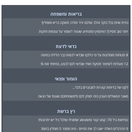
בריאות ומשפחה
כפית אחת בכל בוקר והלב שלכם יגיד תודה: משקה בריא ומומלץ!
יותר טוב מסידן? הוויטמין המפתיע שעוזר לשמור על עצמות חזקות
כדאי לדעת
8 תנוחות מומלצות על פי גילכם שכדאי לנסות כבר הלילה במיטה
12 פעולות לשיפור תפקוד מוחי שכדאי לכם לבצע, במיוחד את 6!
הומור ופנאי
לקט של בדיחות קצרות למבוגרים בלבד...
מאגר הפאזלים הענק הזה יספק לכם ולמשפחתכם שעות של הנאה
רץ ברשת
נפלאות גיל 70: קטע קצר ומשעשע שמוכיח שלכל גיל יש יתרונות!
9 ההרגלים האלה ישנו לך את החיים - טיפ מספר 5 מומלץ בחום!