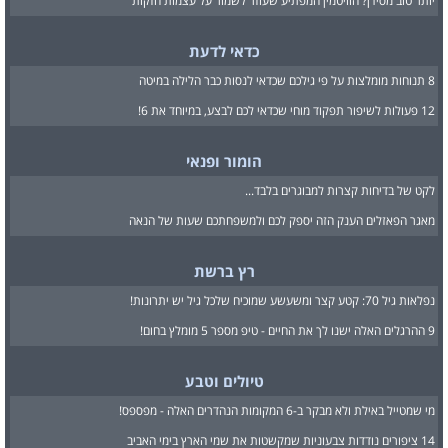
יותר טוב מסידן? הוויטמין המפתיע שעוזר לשמור על עצמות חזקות
כדאי לדעת
8 תנוחות מומלצות על פי גילכם שכדאי לנסות כבר הלילה במיטה
12 פעולות לשיפור תפקוד מוחי שכדאי לכם לבצע, במיוחד את 6!
הומור ופנאי
לקט של בדיחות קצרות למבוגרים בלבד...
מאגר הפאזלים הענק הזה יספק לכם ולמשפחתכם שעות של הנאה
רץ ברשת
נפלאות גיל 70: קטע קצר ומשעשע שמוכיח שלכל גיל יש יתרונות!
9 ההרגלים האלה ישנו לך את החיים - טיפ מספר 5 מומלץ בחום!
טיולים וטבע
מי שמטייל באילת ולא מבקר ב-6 המקומות הנהדרים האלה - מפספס!
14 ציפורים נודדות צבעוניות שמקשטות את שמי הארץ בימי האביב