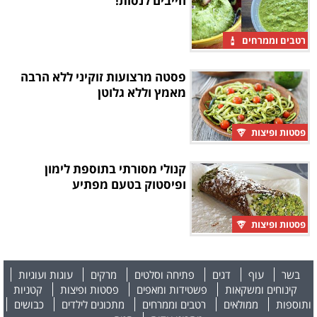
חייבים לנסות!
רטבים וממרחים
פסטה מרצועות זוקיני ללא הרבה
מאמץ וללא גלוטן
פסטות ופיצות
קנולי מסורתי בתוספת לימון
ופיסטוק בטעם מפתיע
פסטות ופיצות
בשר
עוף
דגים
פתיחה וסלטים
מרקים
עוגות ועוגיות
קינוחים ומשקאות
פשטידות ומאפים
פסטות ופיצות
קטניות
ותוספות
ממולאים
רטבים וממרחים
מתכונים לילדים
כבושים