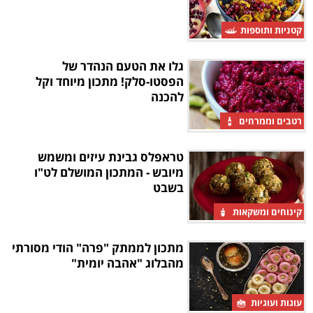
קטניות ותוספות
גלו את הטעם הנהדר של
הפסטו-סלק! מתכון מיוחד וקל
להכנה
רטבים וממרחים
טראפלס גבינת עיזים ומשמש
מיובש - המתכון המושלם לט"ו
בשבט
קינוחים ומשקאות
מתכון לממתק "פרה" הודי מסורתי
מהבלוג "אהבה יומית"
עוגות ועוגיות