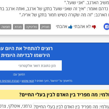
 הארנב: "זה מה שקורה כשיש חמור בתקן של אריה."
לא אהבתי
אהבתי
מצחיק
פוליטיקה
מנהיג
חופשה
רוצים להתחיל את היום עם
הירשמו לבדיחה היומית 
המשך עם:
בלחיצתך על "הרשם", הינך מסכים ל
תנאי שימוש
ו
הצהרת הפרטיות ש
ולמי: מה מפריד בין האדם לבין בעלי החיים?
גרמני, איטלקי, צרפ