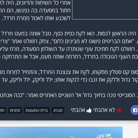
אחרי כל השיחות והדיונים, היה
חתול במסעדה בה נפגשו, הם החל
 היה הראשן לנסות. הוא לקח כפית כסף, טבל אותה במעט חרדל ו
"אתם הבריטים פשוט לא מבינים כלום", צחק רוזוולט ואמר "צרי
. רוזוולט לקח חתיכת עוף שנותרה על השולחן הסעודה, מרח עלי
סוס קם סטלין ממקומו, לקח את צנצנת החרדל, והתחיל למרוח מ
הסובייטי פנה בחיוך גדול אל השניים האחרים ואמר: "ככה אנחנו
לא אהבתי
אהבתי
מנהיג
ברית המועצות
תחרות
חתו