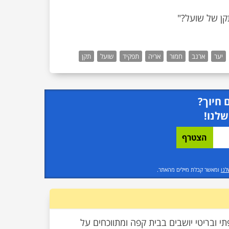
יער
ארנב
חמור
אריה
תפקיד
שועל
תקן
 חיוך?
שלנו!
לנו
ומאשר קבלת מיילים מהאתר.
תי ובריטי יושבים בבית קפה ומתווכחים על