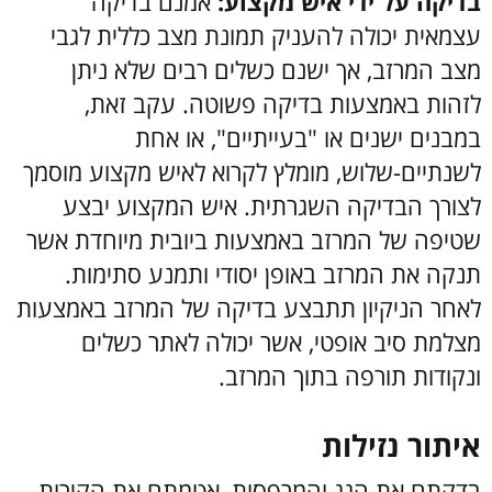
בדיקה על ידי איש מקצוע:
אמנם בדיקה
עצמאית יכולה להעניק תמונת מצב כללית לגבי
מצב המרזב, אך ישנם כשלים רבים שלא ניתן
לזהות באמצעות בדיקה פשוטה. עקב זאת,
במבנים ישנים או "בעייתיים", או אחת
לשנתיים-שלוש, מומלץ לקרוא לאיש מקצוע מוסמך
לצורך הבדיקה השגרתית. איש המקצוע יבצע
שטיפה של המרזב באמצעות ביובית מיוחדת אשר
תנקה את המרזב באופן יסודי ותמנע סתימות.
לאחר הניקיון תתבצע בדיקה של המרזב באמצעות
מצלמת סיב אופטי, אשר יכולה לאתר כשלים
ונקודות תורפה בתוך המרזב.
איתור נזילות
בדקתם את הגג והמרפסות, אטמתם את הקירות