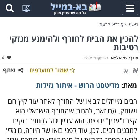
פתח
תפריט
ראשי
>
כדאי לדעת
להכין את הבית לחורף ולהימנע מנזקי
רטיבות
אהב
עורך:
שי אליאב
4
בשיתוף מדיטסט
א
שמור למועדפים
שתף
א
מאת:
מדיטסט הרוש - איתור נזילות
רבים מייחלים לבואו של החורף לאחר עוד קיץ חם
ושוחק. עם זאת, למרות שהחורף הישראלי הוא
קצר ו"עדין" יחסית, הוא עדיין יכול להותיר נזקים
למבנים רבים. לכן, עוד לפני בואו של היורה, מומלץ
לבצע מספר בדיקות על מנת לוודא כי ביתכם ערוך