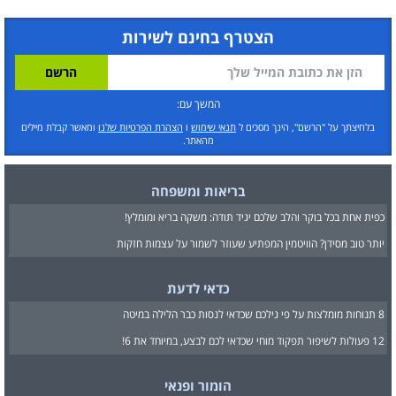
הצטרף בחינם לשירות
המשך עם:
בלחיצתך על "הרשם", הינך מסכים ל
תנאי שימוש
ו
הצהרת הפרטיות שלנו
ומאשר קבלת מיילים
מהאתר.
בריאות ומשפחה
כפית אחת בכל בוקר והלב שלכם יגיד תודה: משקה בריא ומומלץ!
יותר טוב מסידן? הוויטמין המפתיע שעוזר לשמור על עצמות חזקות
כדאי לדעת
8 תנוחות מומלצות על פי גילכם שכדאי לנסות כבר הלילה במיטה
12 פעולות לשיפור תפקוד מוחי שכדאי לכם לבצע, במיוחד את 6!
הומור ופנאי