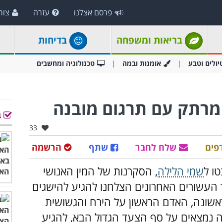
פרסם אצלנו
עזרה
צור
בריאות ומשפחה
בדיחות
יולים וטבע
אומנות ובמה
טכנולוגיה ומחשבים
מרתק עם תרגום מובנה
ב
אהבו:
33
פים
שלח לחבר
שתף
הרשמה
ו ל
שמי הלילה
, הסקרנות של המין האנושי
העשורים האחרונים הצלחנו להגיע להישגים
אשונה, האדם הראשון על הירח והגשושית
ה נמצאים על סף הצעד הגדול הבא, להגיע