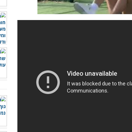
00:00
/
01:04