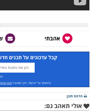
אהבתי
ש
קבל עדכונים על תכנים חדש
המ
בלחיצתך על "הרשם", הינך מסכים ל
תנאי שימוש
הדפס תוכן
אולי תאהב גם: