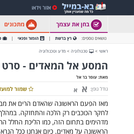
אזור וידאו
בחן את עצמך
מתכונים
נושאים נוספים:
רץ ברשת
הומור ופנאי
ט
ראשי
>
טכנולוגיה
>
מדע וטכנולוגיה
המסע אל המאדים - סרט 
מאת:
עופר בר אל
א
שמור למועד
גודל גופן:
א
מאז הפעם הראשונה שהאדם הרים את מבט
לחקר הכוכבים רק הלכה והתחזקה. במהלך 
מדהימים בתחום הזה, כמו הליכת החלל הר
הראשונה על מאדים. כיום אנחנו ככל הנרא