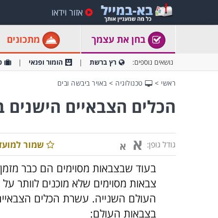
אזור וידאו
בחן את עצמך
מתכונים
נושאים נוספים:
רץ ברשת
הומור ופנאי
ט
ראשי
>
טכנולוגיה
>
באויר ביבשה ובים
הכלים הצבאיים הישנים ב
א
שמור למועד
גודל גופן:
א
בעוד שבצבאות מסוימים הם כבר מזמן 
צבאות מסוימים שלא מוכנים לוותר על 
העולם השנייה. עשרת הכלים הצבאיים 
בצבאות העולם: