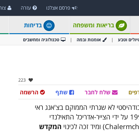
פרסם אצלנו
עזרה
צור
בריאות ומשפחה
בדיחות
יולים וטבע
אומנות ובמה
טכנולוגיה ומחשבים
אהבו:
223
פים
שלח לחבר
שתף
הרשמה
דהיסטי לא שגרתי הממוקם בצ'אנג ראי
המקדש