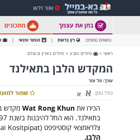
אזור וידאו
בחן את עצמך
מתכונים
נושאים נוספים:
רץ ברשת
הומור ופנאי
ט
ראשי
>
טיולים וטבע
>
טיולים בארץ ובעולם
המקדש הלבן בתאילנד
עורך:
טל עזר
א
שמור למועד
גודל גופן:
א
הכירו את
Wat Rong Khun
מקדש בו
בתאילנד. הוא החל להיבנות בשנת 1997 על ידי הצייר-אדריכל התאילנדי
צלראמצאי קוסטיפפט
(Chalermchai Kositpipat) ומיד זכה לכינוי
הלבן.