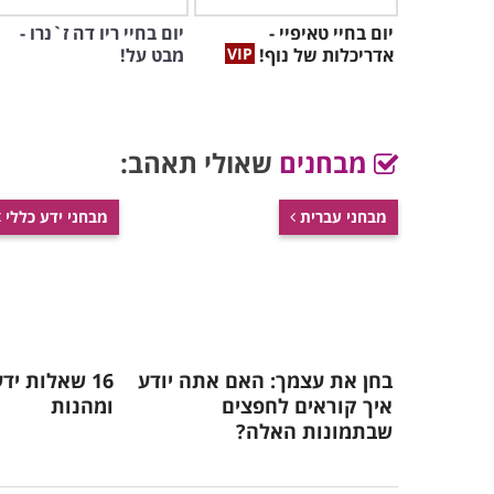
יום בחיי טאיפיי -
יום בחיי ריו דה ז`נרו -
אדריכלות של נוף!
מבט על!
מבחנים
שאולי תאהב:
מבחני עברית
מבחני ידע כללי
בחן את עצמך: האם אתה יודע
16 שאלות י
איך קוראים לחפצים
ומהנות
שבתמונות האלה?