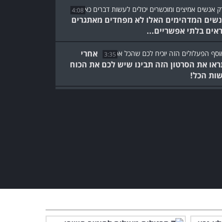
4:08
שים המדהימים האלו לא מפחדים מאתגרים
אים בלתי אפשריים...
אחרי
3:35
או את הסרטון הזה תבינו שיש לכם את הכוח
ות הכל!
סרטון פעלולי סקי שכזה אף
פעם לא ראינו - פשוט מדהים!
3:08
ככה נראה "יום במשרד" של
אחד מרוכבי האופניים הטובים
בעולם...
4:02
8:05
 האנשים המוכשרים האלו תוכלו לראות גם