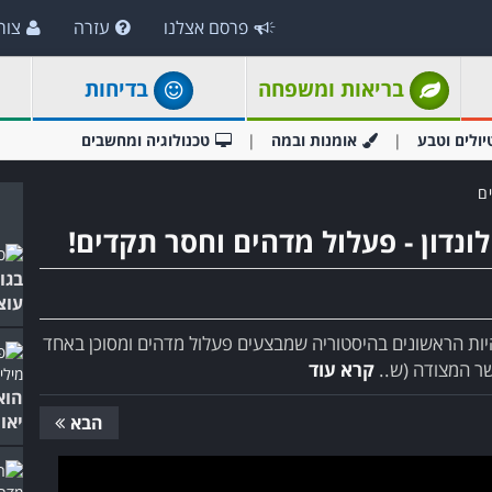
פרסם אצלנו
עזרה
צור
בריאות ומשפחה
בדיחות
יולים וטבע
אומנות ובמה
טכנולוגיה ומחשבים
ם
נדון - פעלול מדהים וחסר תקדים!
בגו
עוצ
ות הראשונים בהיסטוריה שמבצעים פעלול מדהים ומסוכן באחד
שר המצודה (ש..
קרא עוד
הוא
יאומ
הבא