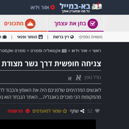
אזור וידאו
בחן את עצמך
מתכונים
נושאים נוספים:
רץ ברשת
הומור ופנאי
ט
ראשי
>
אזור וידאו
>
אקטואליה וספורט
>
ספורט ואקסטרי
צניחה חופשית דרך גשר מצודת לו
א
גודל גופן:
א
לאנשים המדהימים שלפניכם היה את האומץ והכבוד להי
מהמקומות הכי מוכרים באנגליה... האתר הנבחר הוא ג
אהבו:
52
שתף
שמור למועדפים
הרשמה