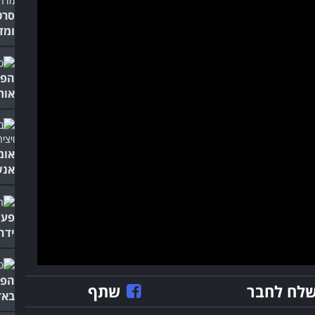
סרט
ומד
הפע
אות
אומ
אנש
פעל
ידה
הפע
לח לחבר
שתף
באד