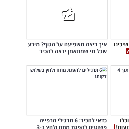
5:38
הסרטון הזה מוכיח שהרי
הדולומיטים הם חלומו של כל
חובב רכיבה...
5:01
סרטון הפעלולים הזה ייתן לכם
שיכינו
איך ריצה משפיעה על הגוף? מידע
את מנת האדרנלין היומית
שכל מי שמתאמן ירצה להכיר
שלכם!
3:10
זה מדהים שבגיל 81 יש
לאישה הזאת אומץ לעשות
משהו מסוכן כזה!
4:57
הרשת בחרה: אלו הם
הפעלולים הטובים ביותר של
השנה שחלפה
וכלו
כדאי להכיר: 6 תרגילי הרפייה
3:22
פשוטים להפגת מתח ולחץ ב-3