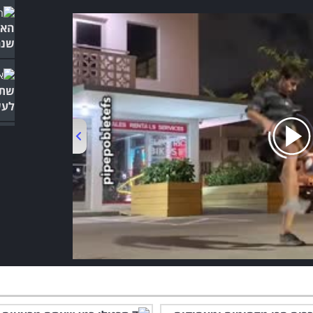
האנ
שנר
שתר
לעש
00:00
/
01:08
לצד