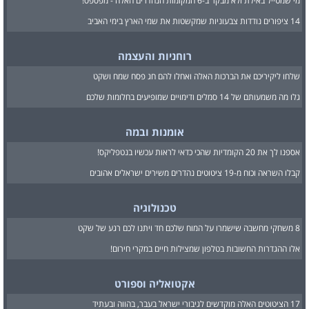
מי שמטייל באילת ולא מבקר ב-6 המקומות הנהדרים האלה - מפספס!
14 ציפורים נודדות צבעוניות שמקשטות את שמי הארץ בימי האביב
רוחניות והעצמה
שלחו ליקיריכם את הברכות האלה ואחלו להם חג פסח שמח ושקט
גלו מה משמעותם של 14 סמלים ודימויים שמופיעים בחלומות שלכם
אומנות ובמה
אספנו לך את 20 הקומדיות שהכי כדאי לראות עכשיו בנטפליקס!
קבלו השראה וכוח מ-19 ציטוטים נהדרים משירים ישראלים אהובים
טכנולוגיה
8 משחקי מחשבה שישמרו על המוח שלכם חד ויתנו לכם רגע של שקט
אלו ההגדרות החשובות בטלפון שמצילות חיים במקרי חירום!
אקטואליה וספורט
17 הציטוטים האלה מוקדשים לגיבורי ישראל בעבר, בהווה ובעתיד