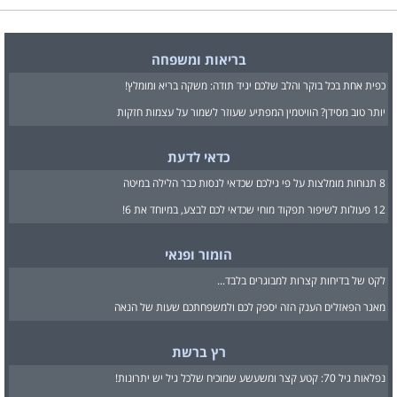
בריאות ומשפחה
כפית אחת בכל בוקר והלב שלכם יגיד תודה: משקה בריא ומומלץ!
יותר טוב מסידן? הוויטמין המפתיע שעוזר לשמור על עצמות חזקות
כדאי לדעת
8 תנוחות מומלצות על פי גילכם שכדאי לנסות כבר הלילה במיטה
12 פעולות לשיפור תפקוד מוחי שכדאי לכם לבצע, במיוחד את 6!
הומור ופנאי
לקט של בדיחות קצרות למבוגרים בלבד...
מאגר הפאזלים הענק הזה יספק לכם ולמשפחתכם שעות של הנאה
רץ ברשת
נפלאות גיל 70: קטע קצר ומשעשע שמוכיח שלכל גיל יש יתרונות!