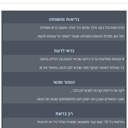
בריאות ומשפחה
כפית אחת בכל בוקר והלב שלכם יגיד תודה: משקה בריא ומומלץ!
יותר טוב מסידן? הוויטמין המפתיע שעוזר לשמור על עצמות חזקות
כדאי לדעת
8 תנוחות מומלצות על פי גילכם שכדאי לנסות כבר הלילה במיטה
12 פעולות לשיפור תפקוד מוחי שכדאי לכם לבצע, במיוחד את 6!
הומור ופנאי
לקט של בדיחות קצרות למבוגרים בלבד...
מאגר הפאזלים הענק הזה יספק לכם ולמשפחתכם שעות של הנאה
רץ ברשת
נפלאות גיל 70: קטע קצר ומשעשע שמוכיח שלכל גיל יש יתרונות!