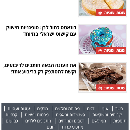
עוגות ועוגיות
דונאטס כחול לבן: סופגניות חישוק
עם קישוט ישראלי במיוחד
עוגות ועוגיות
את העוגה הבאה חותכים לריבועים,
וקשה להסתפק רק בריבוע אחד!
עוגות ועוגיות
בשר
עוף
דגים
פתיחה וסלטים
מרקים
עוגות ועוגיות
קינוחים ומשקאות
פשטידות ומאפים
פסטות ופיצות
קטניות
ותוספות
ממולאים
רטבים וממרחים
מתכונים לילדים
כבושים
מתכוני עדות
חגים