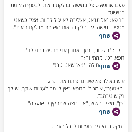
פעם שרופא טיפל במישהו בדלקת ריאות ולבסוף הוא מת
מטיפוס".
הרופא: "אל תדאג, אצלי זה לא יכול להיות. אצלי כשאני
מטפל במישהו עם דלקת ריאות הוא מת מדלקת ריאות".
שתף
חולה: "דוקטור, בזמן האחרון אני מרגיש כמו כלב".
רופא: "כן, וממתי זה?"
חולה: "מאז שאני גור!"
שתף
איש בא לרופא שיניים ופותח את הפה.
"מצטער", אומר לו הרופא, "אין לי מה לעשות איתך, יש לך
רק שיני זהב".
"כן", משיב האיש, "אני רוצה שתתקין לי אזעקה".
שתף
"דוקטור, היידים רועדות לי כל הזמן".