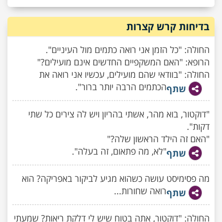
בדיחות קרש קצרות
החולה: "כל הזמן אני רואה כתמים מול העיניים".
הרופא: "האם המשקפיים החדשים אינם מועילים?"
החולה: "בוודאי שהם מועילים, עכשיו אני רואה את
הכתמים הרבה יותר ברור".
שתף
"דוקטור, בוא מהר, אשתי בהריון ויש לה צירים כל שתי
דקות".
"האם זה הילד הראשון שלה?"
"לא, מה פתאום, זה בעלה".
שתף
מה פסימיסט עושה כשהוא מגיע לביקור באפריקה? הוא
רואה שחורות...
שתף
החולה: "דוקטור, אתה בטוח שיש לי דלקת ריאות? שמעתי