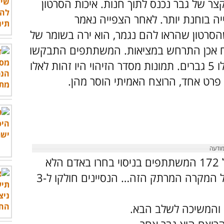
 של גבר נכנס לתוך חנות. איכות הסרטון
יה בוחנת יותר. לאחר הצפייה נאמר
סרטון שהראו להם נגמר, הוא ירה בשומר של
רצח אכן התרחש במציאות. המשתתפים התבקשו
לזהות את הרוצח מתמונות מסדר זיהוי שכללו 5 גברים. תמונות מסדר הזיהוי היו זהות לאלו
ט אחד, הרוצח האמיתי הוסר מהן.
מתכנני המחקר יצרו תנאים שגרמו לכך שכל 172 המשתתפים בניסוי בחרו באדם הלא
נכון כרוצח במסדר הזיהוי, אך זה לא סופו של המקרה המרתק הזה… הנסיינים חולקו ל-3