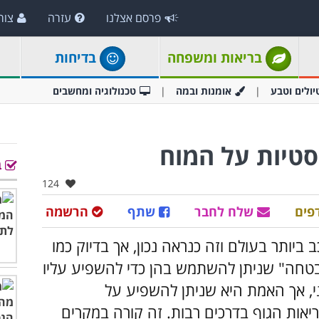
פרסם אצלנו
עזרה
צור
בריאות ומשפחה
בדיחות
יולים וטבע
אומנות ובמה
טכנולוגיה ומחשבים
טיות על המוח
ב
אהבו:
124
פים
שלח לחבר
שתף
הרשמה
יותר בעולם וזה כנראה נכון, אך בדיוק כמו
טחה" שניתן להשתמש בהן כדי להשפיע עליו
ני, אך האמת היא שניתן להשפיע על
ריאות הגוף בדרכים רבות. זה קורה במקרים