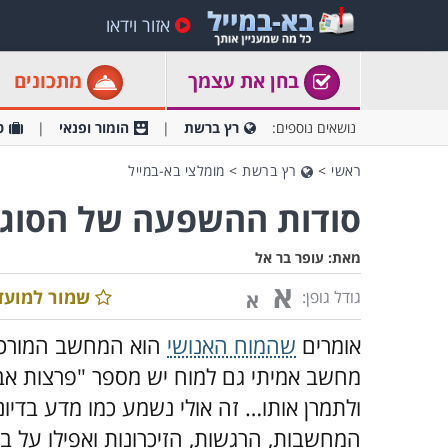
אזור וידאו
בחן את עצמך
מתכונים
נושאים נוספים:
רץ ברשת
הומור ופנאי
ט
ראשי
>
רץ ברשת
>
מומלצי בא-במייל
סודות ההשפעה של הסוגס
מאת:
עופר בר אל
א
שמור למועד
גודל גופן:
א
אומרים
שהמוח האנושי
הוא המחשב המורכב ב
מחשב אמיתי גם למוח יש מספר "פרצות אב
ולתמרן אותו… זה אולי נשמע כמו מדע בדיו
המחשבות, הרגשות, הזיכרונות ואפילו על ב