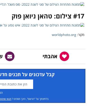
#17 צילום: טהאן ניואן פוק
מקור:
worldphoto.org
אהבתי
ש
קבל עדכונים על תכנים חדש
המ
בלחיצתך על "הרשם", הינך מסכים ל
תנאי שימוש