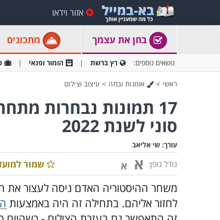
אזור וידאו
בחן את עצמך
מתכונים
נושאים נוספים:
רץ ברשת
הומור ופנאי
ט
ראשי
>
אומנות ובמה
>
עיצוב וצילום
17 תמונות נבחרות מתח
סוני לשנת 2022
עורך:
שי אליאב
א
שמור למועד
גודל גופן:
א
משחר ההיסטוריה האדם ניסה לעצור את הזמ
לחזור אליהם. בתחילה זה היה באמצעות
הצ
זה התאפשר גם בעזרת הצילום - כשהיום כל 