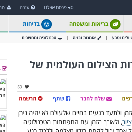
פרסם אצלנו
עזרה
צור
בריאות ומשפחה
בדיחות
יולים וטבע
אומנות ובמה
טכנולוגיה ומחשבים
רות הצילום העולמית של
ב
אהבו:
69
פים
שלח לחבר
שתף
הרשמה
ן ולתעד רגעים בחיים שלעולם לא יהיה ניתן
יור
, ולאורך הזמן עם התפתחות הטכנולוגיה
אחד יכול לקחת בידיו מצלמה וללכוד רגע