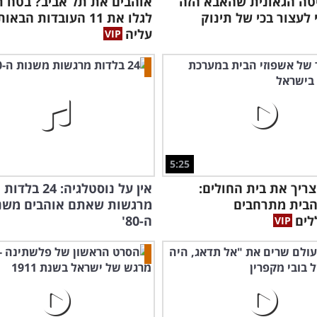
טה הגאונית שהאבא הזה
אוהבים את תל אביב? בטח 
 לעצור בכי של תינוק
לגלו את 11 העובדות הבאות
עליה
5:25
צריך את בית החולים:
אין על נוסטלגיה: 24 בלדות
הבית מתרחבים
מרגשות שאתם אוהבים משנ
לים
ה-80'