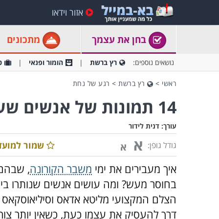
אזור וידאו
בחן את עצמך
מתכונים
נושאים נוספים:
רץ ברשת
הומור ופנאי
ט
ראשי
>
רץ ברשת
>
רגע של נחת
14 תמונות של אנשים שעושים חיים בבידוד
עורך:
דנית לידור
א
שמור למועד
גודל גופן:
א
איך מעבירים את ימי
משבר הקורונה
, שבהם 
בחוסר מעש? ומה עושים אנשים שנותרו בימ
דרך להעסיק את עצמו כעת, כשאין יותר צור