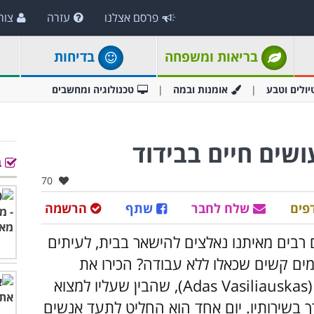
פרסם אצלנו
עזרה
צור
בריאות ומשפחה
בדיחות
יולים וטבע
אומנות ובמה
טכנולוגיה ומחשבים
ב
אהבו:
70
פים
שלח לחבר
שתף
הרשמה
רבים מאיתנו נאלצים להישאר בבית, לעיתים
ים קשים שכאלו ללא עבודה? הכירו את
הצלם המקצועי מליטא אדאס וסיליאוסקאס (Adas Vasiliauskas), שהבין שעליו למצוא
ך בשירותיו. יום אחד הוא החליט לתעד אנשים