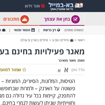
אזור וידאו
בחן את עצמך
מתכונים
נושאים נוספים:
רץ ברשת
הומור ופנאי
ט
ראשי
>
טיולים וטבע
>
טיולים בארץ ובעולם
מאגר פעילויות בחינם בער
מאת:
מאור מואיגר
א
שמור למועד
גודל גופן:
א
הטיסות, המלונות, הסיורים, המוניות 
פשוטה על הארנק – ולמרות שבחופשה
להתפנק, קיימות בכל עיר גדולה גם מגו