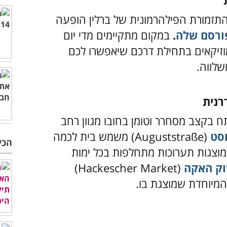
 בשעה 13:00 מקיימת התזמורת הפילהרמונית של ברלין הופעה
ורסם שלה
.
במקום מתקיימים מדי יום
וזיקאים בתחילת דרכם שיאפשרו לכם
שלווה.
רנית
 בקצב מסחרר וטומן בחובו מגוון רחב
וסט
(Auguststraße) משמש בית לכמה
הכי
מוצגות תערוכות מתחלפות בכל ימות
ק האקה
(Hackescher Market)
והמיוחדת שמוצגת בו.