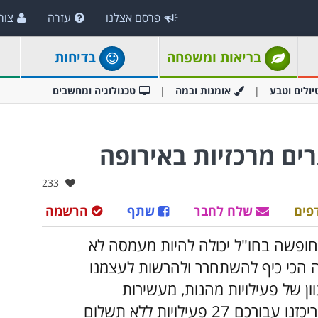
פרסם אצלנו
עזרה
צור
בריאות ומשפחה
בדיחות
יולים וטבע
אומנות ובמה
טכנולוגיה ומחשבים
ים מרכזיות באירופה
אהבו:
233
פים
שלח לחבר
שתף
הרשמה
– חופשה בחו"ל יכולה להיות מעמסה לא
 הכי כיף להשתחרר ולהרשות לעצמנו
ון של פעילויות מהנות, מעשירות
וחווייתיות שניתן לעשות לגמרי בחינם. ריכזנו עבורכם 27 פעילויות ללא תשלום