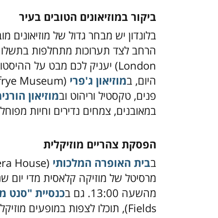
ביקור במוזיאונים הטובים בעיר
בלונדון יש מבחר גדול של מוזיאונים מ
הרחב לצד תערוכות מתחלפות בתשלו
London) יעניק לכם מבט על ההי
היום, ב
מוזיאון ג'פרי
פנים, טקסטיל וריהוט וב
מוזיאון הורנימ
במאובנים, צמחים נדירים וחיות מפוחלצ
הפסקת צהריים מוזיקלית
ב
בית האופרה המלכותי
מרסיטל של מוזיקה קלאסית מדי יום ש
מהשעה 13:00. גם ב
כנסיית "סנט מ
Fields), תוכלו לצפות במופעים מוז