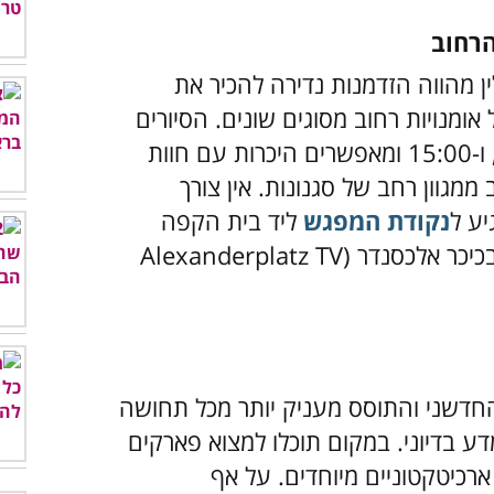
הרחוב
ין מהווה הזדמנות נדירה להכיר את
ומנויות רחוב מסוגים שונים. הסיורים
יוצאים מדי יום בשעות 11:00, 13:00, ו-15:00 ומאפשרים היכרות עם חוות
ממגוון רחב של סגנונות. אין צורך
ע ל
נקודת המפגש
ליד בית הקפה
"סטארבאקס", סמוך למגדל הטלוויזיה בכיכר אלכסנדר (Alexanderplatz TV
Sony Cent) החדשני והתוסס מעניק יותר מכל תחושה
ע בדיוני. במקום תוכלו למצוא פארקים
 ארכיטקטוניים מיוחדים. על אף