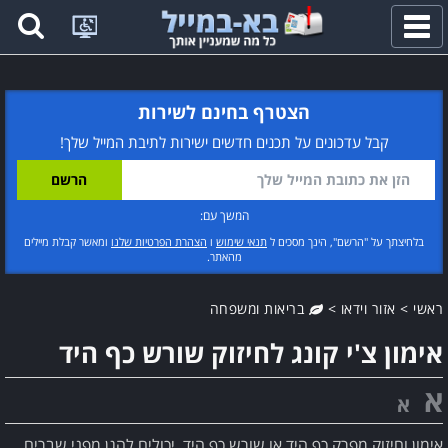
פתח
תפריט
הצטרף בחינם לשירות
קבל עדכונים על תכנים חדשים ישירות לתיבת המייל שלך!
המשך עם:
בלחיצתך על "הרשם", הינך מסכים ל
תנאי שימוש
ו
הצהרת הפרטיות שלנו
ומאשר קבלת מיילים
מהאתר.
ראשי
>
אזור וידאו
>
בריאות ומשפחה
אימון צ'י קונג לחיזוק שורש כף היד
א
א
אימון וחיזוק מפרק כף היד או שורש כף היד, יכולים להגן מפני שברים