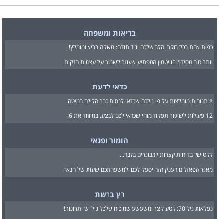
בריאות ומשפחה
כפית אחת בכל בוקר והלב שלכם יגיד תודה: משקה בריא ומומלץ!
יותר טוב מסידן? הוויטמין המפתיע שעוזר לשמור על עצמות חזקות
כדאי לדעת
8 תנוחות מומלצות על פי גילכם שכדאי לנסות כבר הלילה במיטה
12 פעולות לשיפור תפקוד מוחי שכדאי לכם לבצע, במיוחד את 6!
הומור ופנאי
לקט של בדיחות קצרות למבוגרים בלבד...
מאגר הפאזלים הענק הזה יספק לכם ולמשפחתכם שעות של הנאה
רץ ברשת
נפלאות גיל 70: קטע קצר ומשעשע שמוכיח שלכל גיל יש יתרונות!