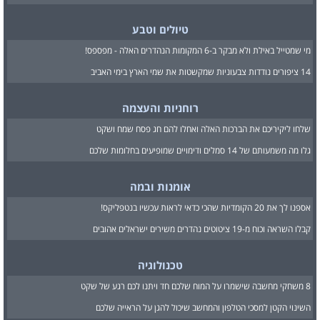
טיולים וטבע
מי שמטייל באילת ולא מבקר ב-6 המקומות הנהדרים האלה - מפספס!
14 ציפורים נודדות צבעוניות שמקשטות את שמי הארץ בימי האביב
רוחניות והעצמה
שלחו ליקיריכם את הברכות האלה ואחלו להם חג פסח שמח ושקט
גלו מה משמעותם של 14 סמלים ודימויים שמופיעים בחלומות שלכם
אומנות ובמה
אספנו לך את 20 הקומדיות שהכי כדאי לראות עכשיו בנטפליקס!
קבלו השראה וכוח מ-19 ציטוטים נהדרים משירים ישראלים אהובים
טכנולוגיה
8 משחקי מחשבה שישמרו על המוח שלכם חד ויתנו לכם רגע של שקט
השינוי הקטן למסכי הטלפון והמחשב שיכול להגן על הראייה שלכם