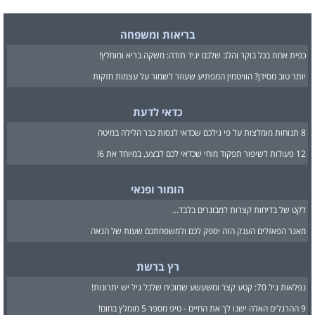
בריאות ומשפחה
כפית אחת בכל בוקר והלב שלכם יגיד תודה: משקה בריא ומומלץ!
יותר טוב מסידן? הוויטמין המפתיע שעוזר לשמור על עצמות חזקות
כדאי לדעת
8 תנוחות מומלצות על פי גילכם שכדאי לנסות כבר הלילה במיטה
12 פעולות לשיפור תפקוד מוחי שכדאי לכם לבצע, במיוחד את 6!
הומור ופנאי
לקט של בדיחות קצרות למבוגרים בלבד...
מאגר הפאזלים הענק הזה יספק לכם ולמשפחתכם שעות של הנאה
רץ ברשת
נפלאות גיל 70: קטע קצר ומשעשע שמוכיח שלכל גיל יש יתרונות!
9 ההרגלים האלה ישנו לך את החיים - טיפ מספר 5 מומלץ בחום!