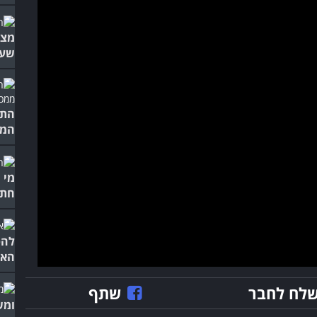
מצח
שעל
התל
המג
מי 
חתו
להפ
האד
לח לחבר
שתף
ומש