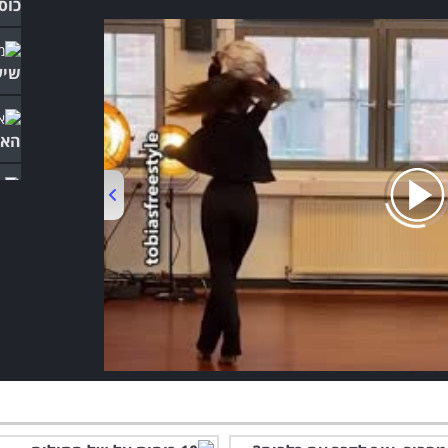
כוס.
שיע
האל
צחו
ברש
00:00
/
01:01