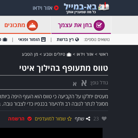
אזור וידאו
בחן את עצמך
מתכונים
נושאים נוספים:
רץ ברשת
הומור ופנאי
ט
ראשי
>
אזור וידאו
>
טיולים וטבע
>
מן הטבע
טווס מתעופף בהילוך איטי
א
גודל גופן:
א
מעטים יחלקו על הקביעה כי טווס הוא העוף היפה ביותר
מסוגל לנתר לגובה רב ולהיעזר בכנפיו כדי לצבור גובה. ב
אהבו:
23
שתף
שמור למועדפים
הרשמה