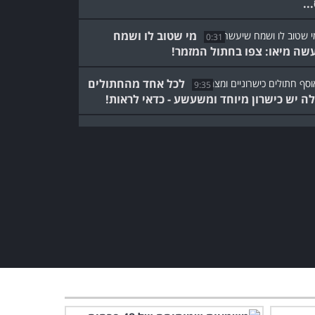
..
מי שטוב לו ושמח
0:31
שה מיאו: צפו בחתול המזמר!
לכל אחד מהחתולים
9:35
ה יש כישרון מיוחד ומשעשע - כדאי לראות!
הפסקה של
15:14
ק ושמחה: צפו בכלבי ההאסקי החמודים ביותר
ת!
שיא עצלנות חדש: הכלב הזה
פיתח שיטה מיוחדת לשתות
חלב...
0:09
קר בחוץ חם בלב: החיות
המשעשעות האלה יעלו לכם
חיוך על הפנים
3:46