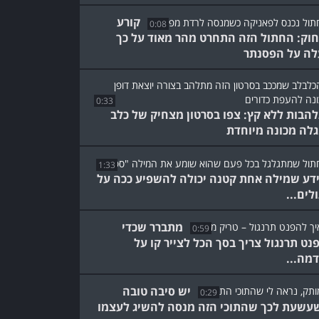
קורע
0:08
וק: החתול הזה התחרט מהר מאוד על כך
ה על הפסנתר
0:33
הבות ללא קץ: צפו בסרטון מצחיק של כלב
לה מכונה מיוחדת
1:33
ידע שמילה אחת קטנה יכולה להשפיע ככה על
לים...
מתברר שכדי
0:59
נט תרנגול צריך בסך הכל לצייר קו על
מה...
יש סיבה טובה
0:29
עשעת לכך שהתוכי הזה מנסה להשיג לעצמו