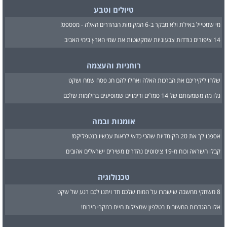
טיולים וטבע
מי שמטייל באילת ולא מבקר ב-6 המקומות הנהדרים האלה - מפספס!
14 ציפורים נודדות צבעוניות שמקשטות את שמי הארץ בימי האביב
רוחניות והעצמה
שלחו ליקיריכם את הברכות האלה ואחלו להם חג פסח שמח ושקט
גלו מה משמעותם של 14 סמלים ודימויים שמופיעים בחלומות שלכם
אומנות ובמה
אספנו לך את 20 הקומדיות שהכי כדאי לראות עכשיו בנטפליקס!
קבלו השראה וכוח מ-19 ציטוטים נהדרים משירים ישראלים אהובים
טכנולוגיה
8 משחקי מחשבה שישמרו על המוח שלכם חד ויתנו לכם רגע של שקט
אלו ההגדרות החשובות בטלפון שמצילות חיים במקרי חירום!