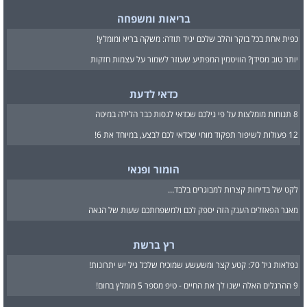
בריאות ומשפחה
כפית אחת בכל בוקר והלב שלכם יגיד תודה: משקה בריא ומומלץ!
יותר טוב מסידן? הוויטמין המפתיע שעוזר לשמור על עצמות חזקות
כדאי לדעת
8 תנוחות מומלצות על פי גילכם שכדאי לנסות כבר הלילה במיטה
12 פעולות לשיפור תפקוד מוחי שכדאי לכם לבצע, במיוחד את 6!
הומור ופנאי
לקט של בדיחות קצרות למבוגרים בלבד...
מאגר הפאזלים הענק הזה יספק לכם ולמשפחתכם שעות של הנאה
רץ ברשת
נפלאות גיל 70: קטע קצר ומשעשע שמוכיח שלכל גיל יש יתרונות!
9 ההרגלים האלה ישנו לך את החיים - טיפ מספר 5 מומלץ בחום!