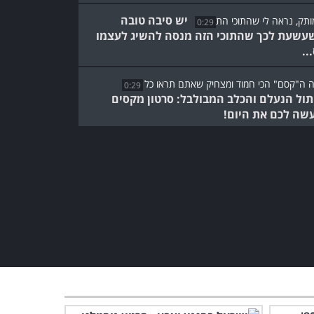
יש סיבה טובה
0:29
עשעת לכך שהתוכי הזה מנסה להשיג לעצמו
..
0:29
ול הנעלם והכלב המבולבל: סרטון מקסים
שה לכם את היום!
החיות החמודות
4:09
ה פשוט הרסו אותי מצחוק – צפייה מומלצת!
הסנאים החמודים האלו יגרמו
לכם לחייך מאוזן לאוזן -
באחריות!
5:24
לכל אחד מהחתולים האלה יש
כישרון מיוחד ומשעשע - כדאי
לראות!
9:35