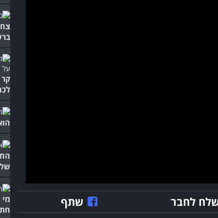
צחו
ברש
קר 
לכם
הוא
החמ
של 
מי 
לח לחבר
שתף
חתו