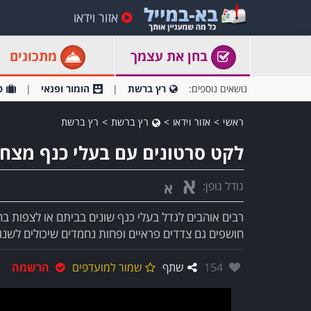
אזור וידאו
בחן את עצמך
מתכונים
נושאים נוספים:
רץ ברשת
הומור ופנאי
ט
ראשי
>
אזור וידאו
>
רץ ברשת
>
רץ ברשת
לקט סרטונים עם בעלי כנף מצח
א
גודל גופן:
א
רבים אוהבים לגדל בעלי כנף שונים בביתם או לצפות ב
חושפים גם צדדים פראיים ופחות נחמדים שיכולים לשנ
אהבו:
154
שתף
שמור למועדפים
הרשמה