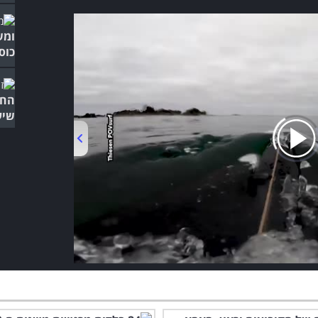
ומש
כוס.
החת
שיע
האל
00:00
/
03:55