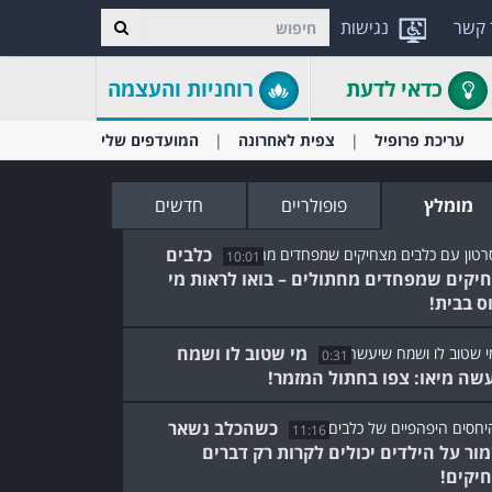
 קשר
נגישות
כדאי לדעת
רוחניות והעצמה
עריכת פרופיל
צפית לאחרונה
המועדפים שלי
מומלץ
פופולריים
חדשים
כלבים
10:01
יקים שמפחדים מחתולים – בואו לראות מי
ס בבית!
מי שטוב לו ושמח
0:31
שה מיאו: צפו בחתול המזמר!
כשהכלב נשאר
11:16
ור על הילדים יכולים לקרות רק דברים
יקים!