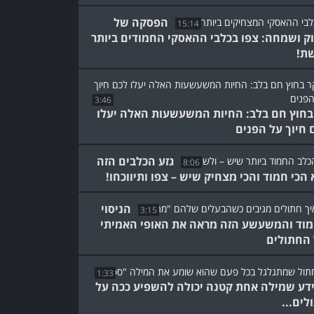
הפסקה של
15:14
ק ושמחה: צפו בכלבי ההאסקי החמודים ביותר
ת!
3:46
בחוץ חם בלב: החיות המשעשעות האלה יעלו
 חיוך על הפנים
גזע הכלבים הזה
8:06
 הכי חמוד והכי מצחיק שיש – צפו ותיווכחו!
הניסוי
3:15
וד והמשעשע הזה מראה את האופי האמיתי
החתולים
1:33
ידע שמילה אחת קטנה יכולה להשפיע ככה על
לים...