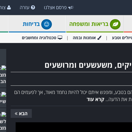
פרסם אצלנו
עזרה
צור
בריאות ומשפחה
בדיחות
יולים וטבע
אומנות ובמה
טכנולוגיה ומחשבים
יקים, משעשעים ומרושעים
מצח
הבו
הם בטבע, ומפגש איתם יכול להיות נחמד מאוד, אך לפעמים הם
ות את הדעה..
קרא עוד
שיע
הבא
לשמ
מצח