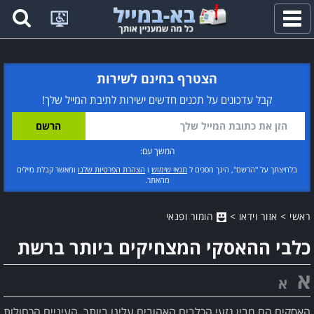
פתח
תפריט
הצטרף בחינם לשירות
קבל עדכונים על תכנים חדשים ישירות לתיבת המייל שלך!
המשך עם:
בלחיצתך על "הרשם", הינך מסכים ל
תנאי שימוש
ו
הצהרת הפרטיות שלנו
ומאשר קבלת מיילים
מהאתר.
ראשי
>
אזור וידאו
>
הומור ופנאי
כלבי ההאסקי המצחיקים ביותר ברשת
א
א
האסקים הם מבין גזעי הכלבים האהובים עלינו ביותר. העיניים הכחולות