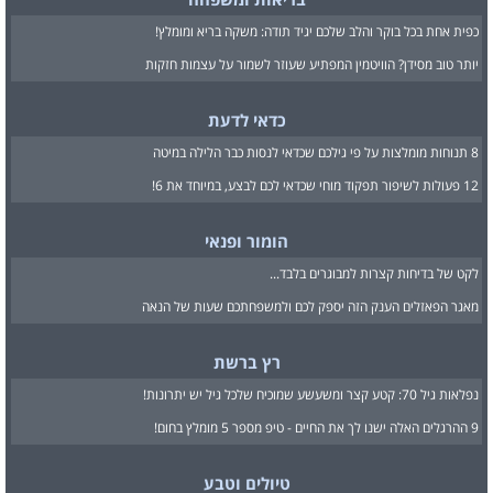
כפית אחת בכל בוקר והלב שלכם יגיד תודה: משקה בריא ומומלץ!
יותר טוב מסידן? הוויטמין המפתיע שעוזר לשמור על עצמות חזקות
כדאי לדעת
8 תנוחות מומלצות על פי גילכם שכדאי לנסות כבר הלילה במיטה
12 פעולות לשיפור תפקוד מוחי שכדאי לכם לבצע, במיוחד את 6!
הומור ופנאי
לקט של בדיחות קצרות למבוגרים בלבד...
מאגר הפאזלים הענק הזה יספק לכם ולמשפחתכם שעות של הנאה
רץ ברשת
נפלאות גיל 70: קטע קצר ומשעשע שמוכיח שלכל גיל יש יתרונות!
9 ההרגלים האלה ישנו לך את החיים - טיפ מספר 5 מומלץ בחום!
טיולים וטבע