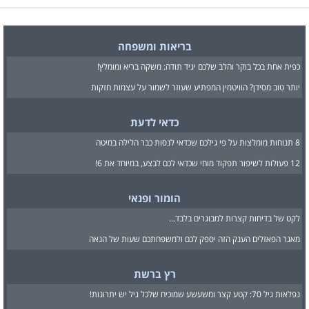
בריאות ומשפחה
כפית אחת בכל בוקר והלב שלכם יגיד תודה: משקה בריא ומומלץ!
יותר טוב מסידן? הוויטמין המפתיע שעוזר לשמור על עצמות חזקות
כדאי לדעת
8 תנוחות מומלצות על פי גילכם שכדאי לנסות כבר הלילה במיטה
12 פעולות לשיפור תפקוד מוחי שכדאי לכם לבצע, במיוחד את 6!
הומור ופנאי
לקט של בדיחות קצרות למבוגרים בלבד...
מאגר הפאזלים הענק הזה יספק לכם ולמשפחתכם שעות של הנאה
רץ ברשת
נפלאות גיל 70: קטע קצר ומשעשע שמוכיח שלכל גיל יש יתרונות!