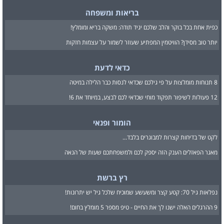
בריאות ומשפחה
כפית אחת בכל בוקר והלב שלכם יגיד תודה: משקה בריא ומומלץ!
יותר טוב מסידן? הוויטמין המפתיע שעוזר לשמור על עצמות חזקות
כדאי לדעת
8 תנוחות מומלצות על פי גילכם שכדאי לנסות כבר הלילה במיטה
12 פעולות לשיפור תפקוד מוחי שכדאי לכם לבצע, במיוחד את 6!
הומור ופנאי
לקט של בדיחות קצרות למבוגרים בלבד...
מאגר הפאזלים הענק הזה יספק לכם ולמשפחתכם שעות של הנאה
רץ ברשת
נפלאות גיל 70: קטע קצר ומשעשע שמוכיח שלכל גיל יש יתרונות!
9 ההרגלים האלה ישנו לך את החיים - טיפ מספר 5 מומלץ בחום!