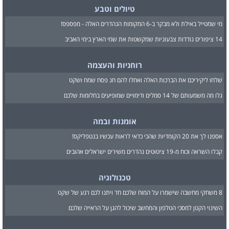
טיולים וטבע
מי שמטייל באילת ולא מבקר ב-6 המקומות הנהדרים האלה - מפספס!
14 ציפורים נודדות צבעוניות שמקשטות את שמי הארץ בימי האביב
רוחניות והעצמה
שלחו ליקיריכם את הברכות האלה ואחלו להם חג פסח שמח ושקט
גלו מה משמעותם של 14 סמלים ודימויים שמופיעים בחלומות שלכם
אומנות ובמה
אספנו לך את 20 הקומדיות שהכי כדאי לראות עכשיו בנטפליקס!
קבלו השראה וכוח מ-19 ציטוטים נהדרים משירים ישראלים אהובים
טכנולוגיה
8 משחקי מחשבה שישמרו על המוח שלכם חד ויתנו לכם רגע של שקט
השינוי הקטן למסכי הטלפון והמחשב שיכול להגן על הראייה שלכם