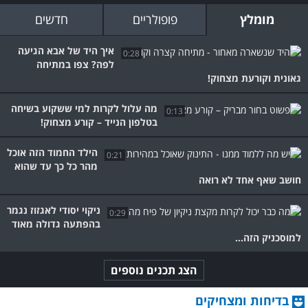
מומלץ
פופולריים
חדשים
איך היד של אבא הגיעה
0:28
לפה? צפו במתיחה
גאונית וקורעת מצחוק!
מה עלול לקרות למי ששקוע בשיחה
0:13
בטלפון הנייד – קורע מצחוק!
הילד החמוד הזה אוכל
0:21
מהר כל כך עד שהוא
חושב שאף אחד לא רואה
ניקוי יסודי לאגזוז נגמר
0:29
בהפתעה גדולה מאוד
למוסכניק הזה...
הצג תכנים נוספים
בדיחות ומצחיקים