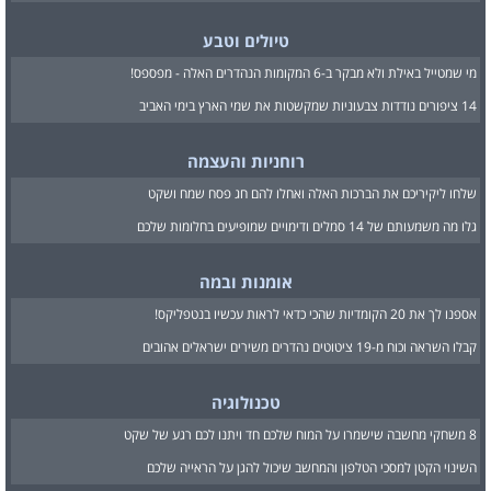
טיולים וטבע
מי שמטייל באילת ולא מבקר ב-6 המקומות הנהדרים האלה - מפספס!
14 ציפורים נודדות צבעוניות שמקשטות את שמי הארץ בימי האביב
רוחניות והעצמה
שלחו ליקיריכם את הברכות האלה ואחלו להם חג פסח שמח ושקט
גלו מה משמעותם של 14 סמלים ודימויים שמופיעים בחלומות שלכם
אומנות ובמה
אספנו לך את 20 הקומדיות שהכי כדאי לראות עכשיו בנטפליקס!
קבלו השראה וכוח מ-19 ציטוטים נהדרים משירים ישראלים אהובים
טכנולוגיה
8 משחקי מחשבה שישמרו על המוח שלכם חד ויתנו לכם רגע של שקט
השינוי הקטן למסכי הטלפון והמחשב שיכול להגן על הראייה שלכם