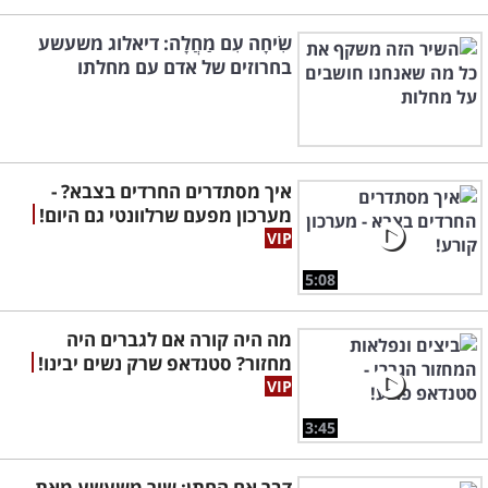
שִׂיחָה עִם מַחֲלָה: דיאלוג משעשע
בחרוזים של אדם עם מחלתו
איך מסתדרים החרדים בצבא? -
מערכון מפעם שרלוונטי גם היום!
5:08
מה היה קורה אם לגברים היה
מחזור? סטנדאפ שרק נשים יבינו!
3:45
דְּבַר אֵם הֶחָתָן: שיר משעשע מאת