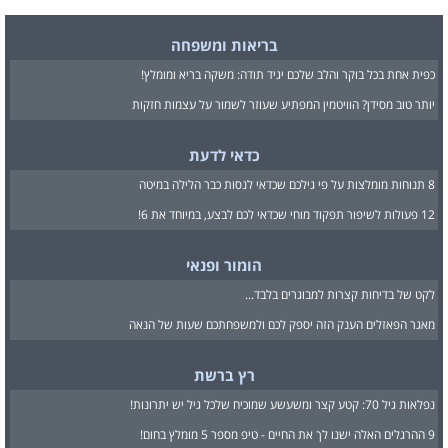
בריאות ומשפחה
כפית אחת בכל בוקר והלב שלכם יגיד תודה: משקה בריא ומומלץ!
יותר טוב מסידן? הוויטמין המפתיע שעוזר לשמור על עצמות חזקות
כדאי לדעת
8 תנוחות מומלצות על פי גילכם שכדאי לנסות כבר הלילה במיטה
12 פעולות לשיפור תפקוד מוחי שכדאי לכם לבצע, במיוחד את 6!
הומור ופנאי
לקט של בדיחות קצרות למבוגרים בלבד...
מאגר הפאזלים הענק הזה יספק לכם ולמשפחתכם שעות של הנאה
רץ ברשת
נפלאות גיל 70: קטע קצר ומשעשע שמוכיח שלכל גיל יש יתרונות!
9 ההרגלים האלה ישנו לך את החיים - טיפ מספר 5 מומלץ בחום!