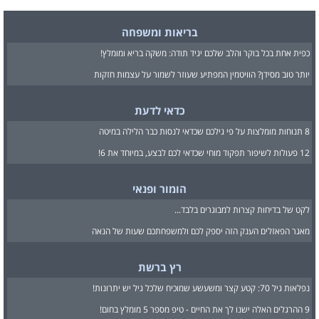
בריאות ומשפחה
כפית אחת בכל בוקר והלב שלכם יגיד תודה: משקה בריא ומומלץ!
יותר טוב מסידן? הוויטמין המפתיע שעוזר לשמור על עצמות חזקות
כדאי לדעת
8 תנוחות מומלצות על פי גילכם שכדאי לנסות כבר הלילה במיטה
12 פעולות לשיפור תפקוד מוחי שכדאי לכם לבצע, במיוחד את 6!
הומור ופנאי
לקט של בדיחות קצרות למבוגרים בלבד...
מאגר הפאזלים הענק הזה יספק לכם ולמשפחתכם שעות של הנאה
רץ ברשת
נפלאות גיל 70: קטע קצר ומשעשע שמוכיח שלכל גיל יש יתרונות!
9 ההרגלים האלה ישנו לך את החיים - טיפ מספר 5 מומלץ בחום!