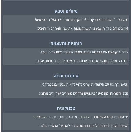
טיולים וטבע
מי שמטייל באילת ולא מבקר ב-6 המקומות הנהדרים האלה - מפספס!
14 ציפורים נודדות צבעוניות שמקשטות את שמי הארץ בימי האביב
רוחניות והעצמה
שלחו ליקיריכם את הברכות האלה ואחלו להם חג פסח שמח ושקט
גלו מה משמעותם של 14 סמלים ודימויים שמופיעים בחלומות שלכם
אומנות ובמה
אספנו לך את 20 הקומדיות שהכי כדאי לראות עכשיו בנטפליקס!
קבלו השראה וכוח מ-19 ציטוטים נהדרים משירים ישראלים אהובים
טכנולוגיה
8 משחקי מחשבה שישמרו על המוח שלכם חד ויתנו לכם רגע של שקט
השינוי הקטן למסכי הטלפון והמחשב שיכול להגן על הראייה שלכם