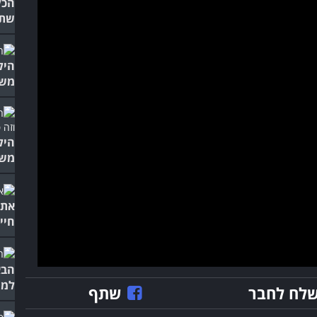
הכל
שתר
היל
משה
היל
משע
את 
חיי
הבא
למי
לח לחבר
שתף