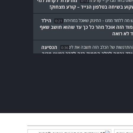
מה עלול לקרות למי
0:13
וע בשיחה בטלפון הנייד – קורע מצחוק!
הילד
0:21
וד הזה אוכל מהר כל כך עד שהוא חושב שאף
 לא רואה
הנסיעה
0:36
רק גרמה לכלב החמוד הזה לדבר כמעט מרוב
גשות...
הילדה הזו חשבה שהיא
עובדת על אבא שלה עד שהוא
נכנס לחדר ו...
0:30
את יום העבודה הזה הוא לא
ישכח – מתיחה שתפיל אתכם
מצחוק!
0:59