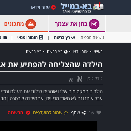
אזור וידאו
בחן את עצמך
מתכונים
נושאים נוספים:
רץ ברשת
הומור ופנאי
ט
ראשי
>
אזור וידאו
>
רץ ברשת
>
רץ ברשת
הילדה שהצליחה להפתיע את אב
א
גודל גופן:
א
הילדים המקסימים שלנו אוהבים לגלות את העולם ומדי 
אבל אותנו זה לא מאוד מרשים. אך הילדה שבסרטון הב
אהבו:
16
שתף
שמור למועדפים
הרשמה