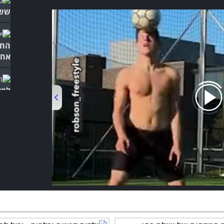
ששק
החמ
אחד
לפא
התר
00:00
/
01:05