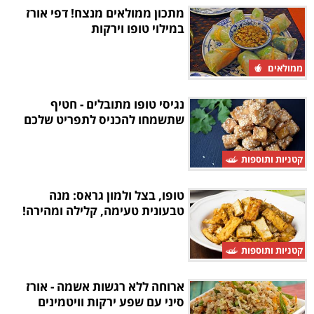
מתכון ממולאים מנצח! דפי אורז
במילוי טופו וירקות
ממולאים
נגיסי טופו מתובלים - חטיף
שתשמחו להכניס לתפריט שלכם
קטניות ותוספות
טופו, בצל ולמון גראס: מנה
טבעונית טעימה, קלילה ומהירה!
קטניות ותוספות
ארוחה ללא רגשות אשמה - אורז
סיני עם שפע ירקות וויטמינים