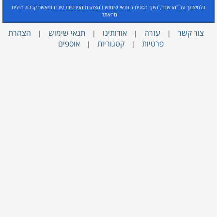
בלחיצתך על "הרשם", הינך מסכים ל
תנאי שימוש
ו
הצהרת הפרטיות שלנו
ומאשר קבלת מיילים
מהאתר.
צור קשר
עזרה
אודותינו
תנאי שימוש
הצהרת
|
|
|
|
פרטיות
קטגוריות
אוספים
|
|