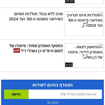
58:05
אויב ללא גבול: תולדות האיום
האיראני משנות ה-60' ועד 2024
החטוף האחרון שחזר: סיפורו של
לוחם היס"מ רן גואילי ז"ל
4:50
הצטרף בחינם לשירות
המשך עם: