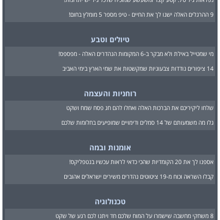
9 ההרגלים האלה ישנו לך את החיים - טיפ מספר 5 מומלץ בחום!
טיולים וטבע
מי שמטייל באילת ולא מבקר ב-6 המקומות הנהדרים האלה - מפספס!
14 ציפורים נודדות צבעוניות שמקשטות את שמי הארץ בימי האביב
רוחניות והעצמה
שלחו ליקיריכם את הברכות האלה ואחלו להם חג פסח שמח ושקט
גלו מה משמעותם של 14 סמלים ודימויים שמופיעים בחלומות שלכם
אומנות ובמה
אספנו לך את 20 הקומדיות שהכי כדאי לראות עכשיו בנטפליקס!
קבלו השראה וכוח מ-19 ציטוטים נהדרים משירים ישראלים אהובים
טכנולוגיה
8 משחקי מחשבה שישמרו על המוח שלכם חד ויתנו לכם רגע של שקט