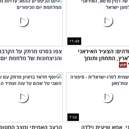
11:48
דהים: הצעיר האיראני
צפו בסרט מרתק על הקרבו
רץ, התחתן ותומך
והניצחונות של מלחמת יום 
7:56
י, אמא שיעית וילדה
הרעב האמיתי ומצב החטופי