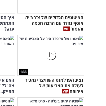
הציטוטים הגדולים של צ'רצ'יל:
איך הסי
אוסף נהדר עם הרבה חכמה
התממש ו
והומור
ענק?
1:33
נציג הפרלמנט השוויצרי מזכיר
האם איר
לעולם את הצביעות של
צה"ל? ז
אירופה
הפייק...