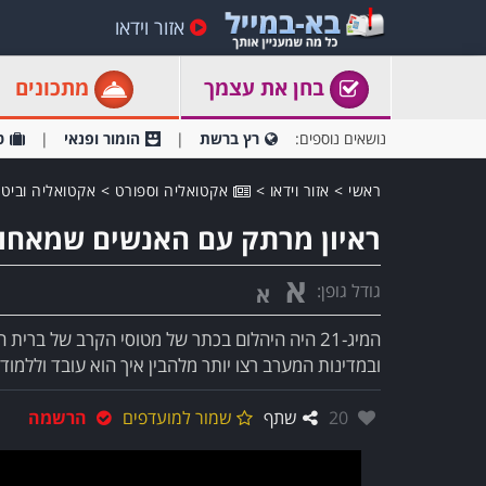
אזור וידאו
בחן את עצמך
מתכונים
נושאים נוספים:
רץ ברשת
הומור ופנאי
ט
ראשי
>
אזור וידאו
>
אקטואליה וספורט
>
אקטואליה וביטח
ראיון מרתק עם האנשים שמאחור
א
גודל גופן:
א
ובמדינות המערב רצו יותר מלהבין איך הוא עובד וללמוד
אהבו:
20
שתף
שמור למועדפים
הרשמה