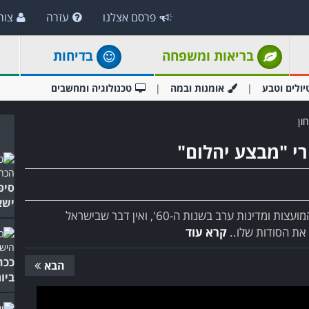
פרסם אצלנו
עזרה
צור
בריאות ומשפחה
בדיחות
יולים וטבע
אומנות ובמה
טכנולוגיה ומחשבים
ון
י "מבצע יהלום"
סיפ
ישא
המיג-21 היה היהלום בכתר של מטוסי הקרב של ברית המועצות ומדינות ערב בשנות ה-60', ואין דבר שבישראל
 את הסודות שלו..
קרא עוד
ככה
הבא
ביו