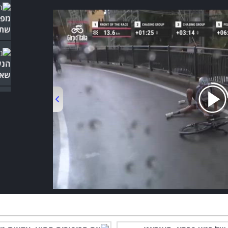
מפק
שתו
הנש
שאי
סיפ
למע
00:00
/
00:58
ברא
המל