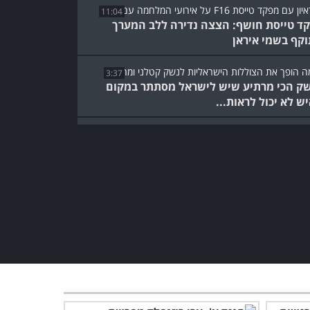
11:04
ד טייסת חושף: הצצה נדירה ללב המערך
קף בשמי איראן
3:37
ק הכי מרתיע שיש לישראל מסתתר במקום
ש לא יכול לראות...
4:03
ור אמיתי: הרומן והנאום שהפכו את ישראל
צמת מודיעין
האם אפשר להביס את חמאס?
לבן המחבלים שתומך בישראל
יש תשובה...
16:09
צפו
9:52
יון מרתק עם הנסיך הירוק על העתיד של
חמה בחמאס