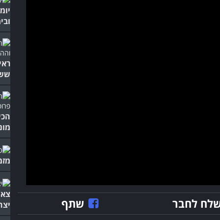
ובי
ראי
ששו
הכי
מונ
מזמ
צאו
לח לחבר
שתף
יצח