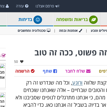
פרסם אצלנו
עזרה
צור
בריאות ומשפחה
בדיחות
יולים וטבע
אומנות ובמה
טכנולוגיה ומחשבים
ב
אהבו:
50
פים
שלח לחבר
שתף
הרשמה
בקצת שלווה
ורוגע
, וכל מה שנדרש זה רק
 והטובים שבחיים – אלה שאנחנו שוכחים
הם, כי אנחנו מתרגלים לנופים שסביבנו ולא
אך בדיוק בשביל זה אנחנו כאן, כדי להביא