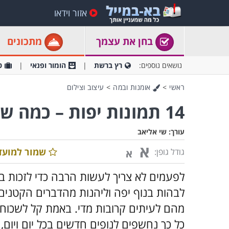
אזור וידאו
בחן את עצמך
מתכונים
נושאים נוספים:
רץ ברשת
הומור ופנאי
ט
ראשי
>
אומנות ובמה
>
עיצוב וצילום
14 תמונות יפות – כמה שזה פשוט, ככה זה טוב
עורך:
שי אליאב
א
שמור למועד
גודל גופן:
א
לפעמים לא צריך לעשות הרבה כדי לזכות 
לבהות בנוף יפה וליהנות מהדברים הקטנים
מהם לעיתים קרובות מדי. באמת קל לשכוח מ
כל כך נחשפים לנופים חדשים בכל יום ויום, 