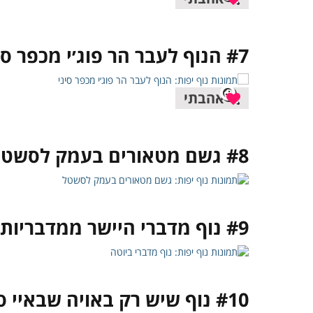
#7 הנוף לעבר הר פוג׳י מכפר סיני מסורתי
אהבתי
#8 גשם מטאורים בעמק לסשטל שבאלפים האוסטריים
#9 נוף מדברי היישר ממדבריות יוטה שבארה״ב
#10 נוף שיש רק באויה שבאיי סנטוריני, יוון