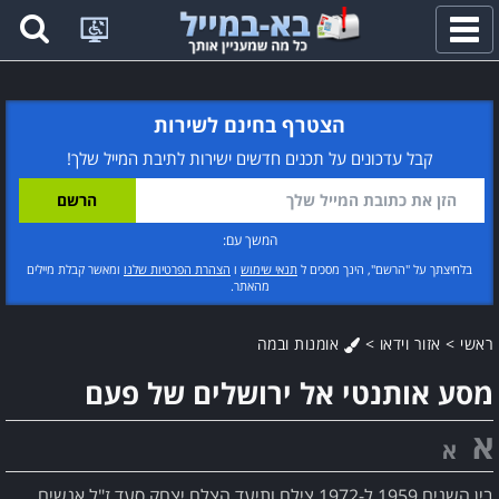
פתח
תפריט
הצטרף בחינם לשירות
קבל עדכונים על תכנים חדשים ישירות לתיבת המייל שלך!
המשך עם:
בלחיצתך על "הרשם", הינך מסכים ל
תנאי שימוש
ו
הצהרת הפרטיות שלנו
ומאשר קבלת מיילים
מהאתר.
ראשי
>
אזור וידאו
>
אומנות ובמה
מסע אותנטי אל ירושלים של פעם
א
א
בין השנים 1959 ל-1972 צילם ותיעד הצלם יצחק סעד ז"ל אנשים