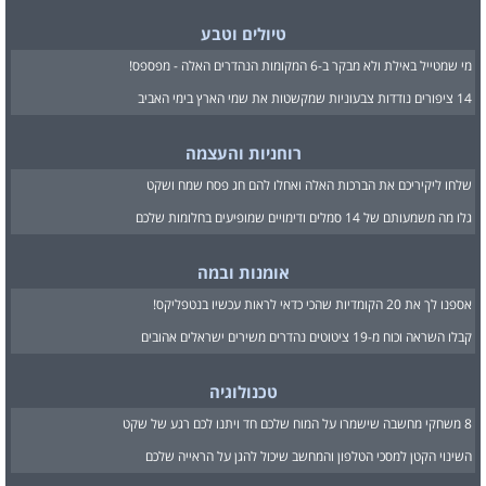
טיולים וטבע
מי שמטייל באילת ולא מבקר ב-6 המקומות הנהדרים האלה - מפספס!
14 ציפורים נודדות צבעוניות שמקשטות את שמי הארץ בימי האביב
רוחניות והעצמה
שלחו ליקיריכם את הברכות האלה ואחלו להם חג פסח שמח ושקט
גלו מה משמעותם של 14 סמלים ודימויים שמופיעים בחלומות שלכם
אומנות ובמה
אספנו לך את 20 הקומדיות שהכי כדאי לראות עכשיו בנטפליקס!
קבלו השראה וכוח מ-19 ציטוטים נהדרים משירים ישראלים אהובים
טכנולוגיה
8 משחקי מחשבה שישמרו על המוח שלכם חד ויתנו לכם רגע של שקט
השינוי הקטן למסכי הטלפון והמחשב שיכול להגן על הראייה שלכם