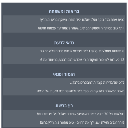
בריאות ומשפחה
כפית אחת בכל בוקר והלב שלכם יגיד תודה: משקה בריא ומומלץ!
יותר טוב מסידן? הוויטמין המפתיע שעוזר לשמור על עצמות חזקות
כדאי לדעת
8 תנוחות מומלצות על פי גילכם שכדאי לנסות כבר הלילה במיטה
12 פעולות לשיפור תפקוד מוחי שכדאי לכם לבצע, במיוחד את 6!
הומור ופנאי
לקט של בדיחות קצרות למבוגרים בלבד...
מאגר הפאזלים הענק הזה יספק לכם ולמשפחתכם שעות של הנאה
רץ ברשת
נפלאות גיל 70: קטע קצר ומשעשע שמוכיח שלכל גיל יש יתרונות!
9 ההרגלים האלה ישנו לך את החיים - טיפ מספר 5 מומלץ בחום!