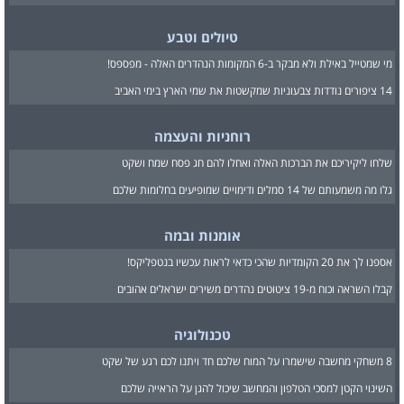
טיולים וטבע
מי שמטייל באילת ולא מבקר ב-6 המקומות הנהדרים האלה - מפספס!
14 ציפורים נודדות צבעוניות שמקשטות את שמי הארץ בימי האביב
רוחניות והעצמה
שלחו ליקיריכם את הברכות האלה ואחלו להם חג פסח שמח ושקט
גלו מה משמעותם של 14 סמלים ודימויים שמופיעים בחלומות שלכם
אומנות ובמה
אספנו לך את 20 הקומדיות שהכי כדאי לראות עכשיו בנטפליקס!
קבלו השראה וכוח מ-19 ציטוטים נהדרים משירים ישראלים אהובים
טכנולוגיה
8 משחקי מחשבה שישמרו על המוח שלכם חד ויתנו לכם רגע של שקט
השינוי הקטן למסכי הטלפון והמחשב שיכול להגן על הראייה שלכם