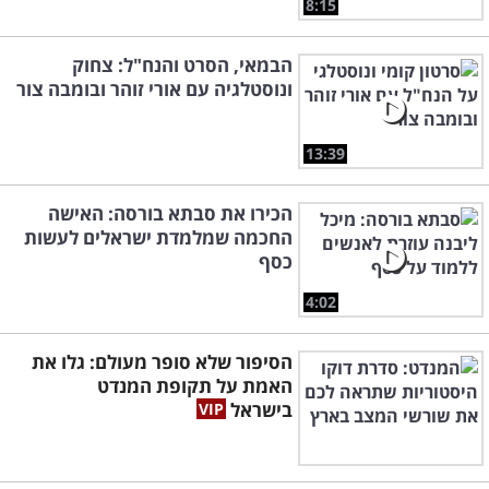
8:15
הבמאי, הסרט והנח"ל: צחוק
ונוסטלגיה עם אורי זוהר ובומבה צור
13:39
הכירו את סבתא בורסה: האישה
החכמה שמלמדת ישראלים לעשות
כסף
4:02
הסיפור שלא סופר מעולם: גלו את
האמת על תקופת המנדט
בישראל