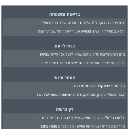
בריאות ומשפחה
כפית אחת בכל בוקר והלב שלכם יגיד תודה: משקה בריא ומומלץ!
יותר טוב מסידן? הוויטמין המפתיע שעוזר לשמור על עצמות חזקות
כדאי לדעת
8 תנוחות מומלצות על פי גילכם שכדאי לנסות כבר הלילה במיטה
12 פעולות לשיפור תפקוד מוחי שכדאי לכם לבצע, במיוחד את 6!
הומור ופנאי
לקט של בדיחות קצרות למבוגרים בלבד...
מאגר הפאזלים הענק הזה יספק לכם ולמשפחתכם שעות של הנאה
רץ ברשת
נפלאות גיל 70: קטע קצר ומשעשע שמוכיח שלכל גיל יש יתרונות!
9 ההרגלים האלה ישנו לך את החיים - טיפ מספר 5 מומלץ בחום!