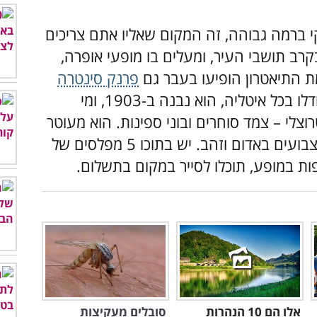
י ברמה גבוהה, זה המקום שאליו אתם צריכים
רב תושבי העיר, ומעלים בו מופעי אופרה,
 התיאטרון הופיעו בעבר גם
פרנק סינטרה
ולוצ׳אנו פבארוטי. זהו התיאטרון הרביעי בגודלו בכל איטליה, הוא נבנה ב-1903, ומי
צלי – צמד סוחרים ובוני ספינות. הוא מעוטר
בפאר בכל רחביו, כשהמבואה והמסדרונות צבועים באדום וזהב. יש בתוכו 5 מפלסים של
ות במופע, תוכלו לסייר במקום בתשלום.
אלו הם 10 הנהרות
סובלים מעקיצות