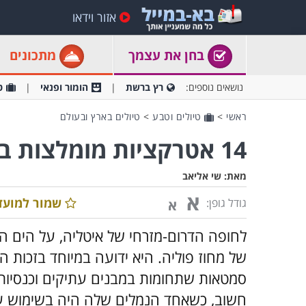
אזור וידאו
בחן את עצמך
מתכונים
נושאים נוספים:
רץ ברשת
הומור ופנאי
ט
ראשי
>
טיולים וטבע
>
טיולים בארץ ובעולם
14 אטרקציות מומלצות בבארי, איטליה
מאת:
שי אליאב
א
שמור למועד
גודל גופן:
א
לחופה הדרום-מזרחי של איטליה, על הים הא
של מחוז פוליה. היא ידועה במיוחד בזכות 
סמטאות שתחומות במבנים עתיקים וכנסיות 
חשוב, כשאחד הנמלים שלה היה בשימוש עו