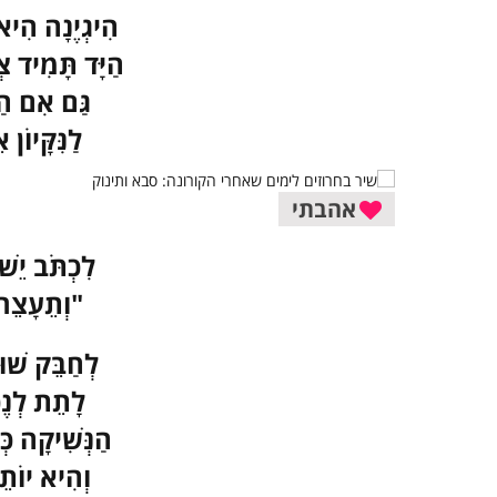
הִיגְיֶנָה הִיא
הַיָּד תָּמִיד צ
גַּם אִם הַש
לַנִּקָּיוֹן
אהבתי
לִכְתֹּב יֵשׁ
"וְתֵעָצֵר 
לְחַבֵּק שׁוּ
לָתֵת לְנֶ
הַנְּשִׁיקָה כ
וְהִיא יוֹתֵ