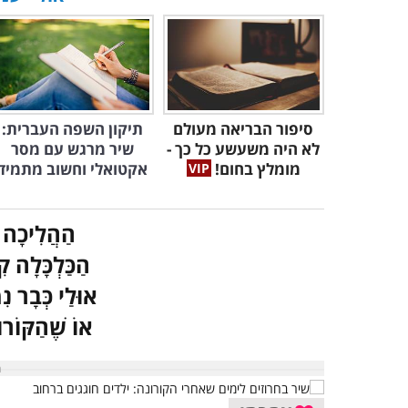
סיפור הבריאה מעולם
תיקון השפה העברית:
לא היה משעשע כל כך -
שיר מרגש עם מסר
מומלץ בחום!
אקטואלי וחשוב מתמיד
הַהֲלִיכָה 
הַכַּלְכָּלָה ק
אוּלַי כְּבָר נ
אוֹ שֶׁהַקּוֹרו