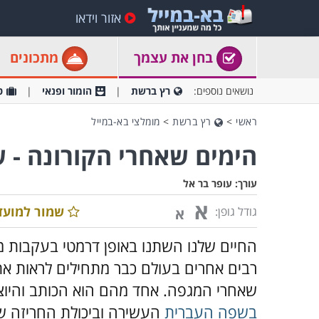
אזור וידאו
בחן את עצמך
מתכונים
נושאים נוספים:
רץ ברשת
הומור ופנאי
ט
ראשי
>
רץ ברשת
>
מומלצי בא-במייל
הימים שאחרי הקורונה - 
עורך:
עופר בר אל
א
שמור למועד
גודל גופן:
א
החיים שלנו השתנו באופן דרמטי בעקבות מ
רבים אחרים בעולם כבר מתחילים לראות את
שאחרי המגפה. אחד מהם הוא הכותב והיוצר
בשפה העברית
העשירה וביכולת החריזה של