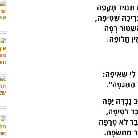
 תָּמִיד תְּקֵפָה
ְרִיכָה שְׁטִיפָה,
ִּׁטּוּר רָפָה
 אֵין חֲלוּפָה.
 לִי שְׁאִיפָה:
הַמַּגֵּפָה".
ב נֶכְדָּה יָפָה
כֶד לְטִיפָה,
ְּבָר לֹא טְרֵפָה
ר מֵהַשָּׂפָה.