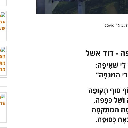
00:00
/
04:06
ה - דוד אשל
 לִי שְׁאִיפָה:
רֵי הַמַּגֵּפָה"
וֹף סוֹף תְּקוּפָה
וְשֶׁל כְּפָפָה,
ָה הַמִּתְקָפָה
ָּאָה כְּסוּפָה.