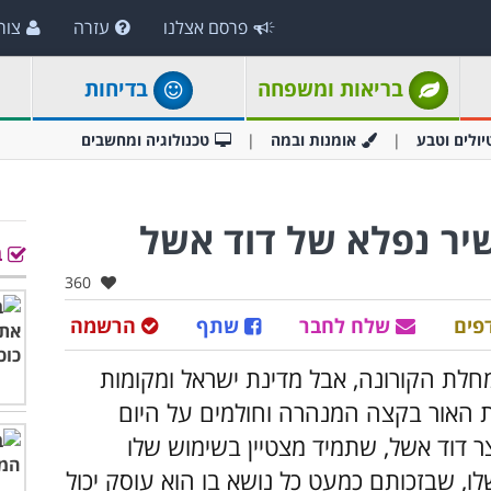
פרסם אצלנו
עזרה
צור
בריאות ומשפחה
בדיחות
יולים וטבע
אומנות ובמה
טכנולוגיה ומחשבים
שיר נפלא של דוד אשל
ב
אהבו:
360
פים
שלח לחבר
שתף
הרשמה
חלת הקורונה, אבל מדינת ישראל ומקומות
 האור בקצה המנהרה וחולמים על היום
 דוד אשל, שתמיד מצטיין בשימוש שלו
ו, שבזכותם כמעט כל נושא בו הוא עוסק יכול