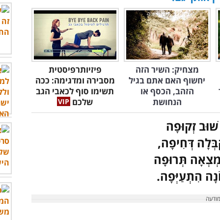
מצחיק: השיר הזה
פיזיותרפיסטית
יחשוף האם אתם בגיל
מסבירה ומדגימה: ככה
הזהב, הכסף או
תשימו סוף לכאבי הגב
הנחושת
שלכם
שׁוּב זְקוּפָה
ִבְּלָה דְּחִיפָה,
ִמְצְאָה תְּרוּפָה
ֹנָה הִתְעַיְּפָה.