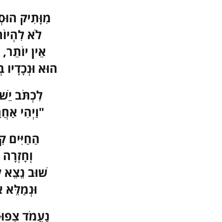
מִוָּתִיק הוּס
לֹא לִהְיוֹת
אֵין יוֹתֵר, 
הוּא וּנְכָדָיו ב
לִכְתֹּב יֵשׁ
"וַיְהִי אַחֲ
הַחַיִּים קִ
וְחָזְרָה 
שׁוּב נֵצֵא 
וּנְמַלֵּא 
נַעֲמֹד צְפוּפ