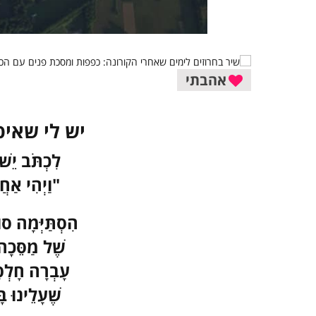
אהבתי
יש לי שאיפ
לִכְתֹּב יֵשׁ
"וַיְהִי אַחֲ
הִסְתַּיְּמָה ס
שֶׁל מַסֵּכָה 
עָבְרָה חָלְפ
שֶׁעָלֵינוּ ב