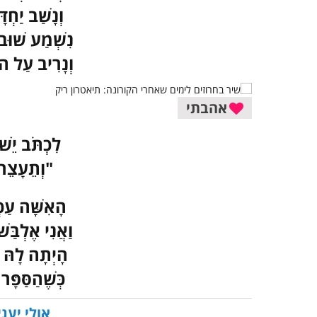
וְנָשַׁב יַחְד
נִשְׁמַע שׁוּב
וְנָרִיב עַל הו
אהבתי
לִכְתֹּב יֵשׁ
"וְתֵעָצֵר 
הָאִשָּׁה עַכְ
וַאֲנִי אֶלְבַּ
הָיְתָה לָהּ נ
כְּשֶׁהַסַּפָּ
אולי יעני