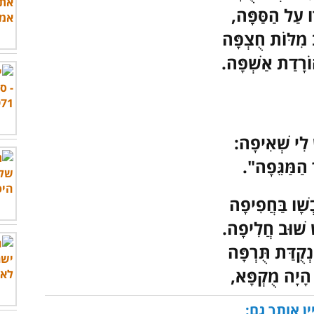
ָּו עַל הַסַּפָּה,
 מִלּוֹת חֻצְפָּה
ֹרָדַת אַשְׁפָּה.
 לִי שְׁאִיפָה:
הַמַּגֵּפָה".
שָׁו בַּחֲפִיפָה
שׁ שׁוּב חֲלִיפָה.
ְקֻדַּת תֻּרְפָּה
ר הָיָה מֻקְפָּא,
ין אותך גם: