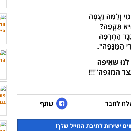
ִי וְלָמָּה זָעֲפָה
הִיא תָּקְפָה?
נֶגֶד הַחְרָפָה
רֵי הַמַּגֵּפָה".
 לִָנוּ שְׁאִיפָה
צֵר הַמַּגֵּפָה"!!!
לח לחבר
שתף
ים ישירות לתיבת המייל שלך!