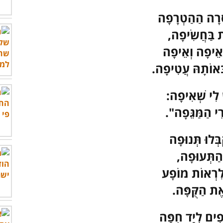
ְרָה הַהַטְרָפָה
 בַּחֲשִׂיפָה,
אֵיפָה וְאֵיפָה
ְּאוֹתָהּ עֲטִיפָה.
 לִי שְׁאִיפָה:
רֵי הַמַּגֵּפָה".
בְּלוּ תְּנוּפָה
הַתְּעוּפָה,
לִרְאוֹת מוֹפָע
אֶת הַקֻּפָּה.
ִים לְיַד חֻפָּה