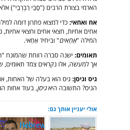
הארמי בצורת הרבים ("סָבֵי רַבְרְבֵי") א
אח ואחאי:
אחים אחיות, חצאי אחים וחצאי אחיות, 
המילה "
אַחַאים
" וביחיד אַחַאי.
תאומים:
ישנה סברה רווחת שהמונח "תאו
אך למעשה, אלו נקראים צמד תאומים, של
גיס וגיסן:
גיס הוא בעלה של האחות, או 
הגיס? התשובה היא
גיסן
, בעוד אחות הג
אולי יעניין אותך גם: