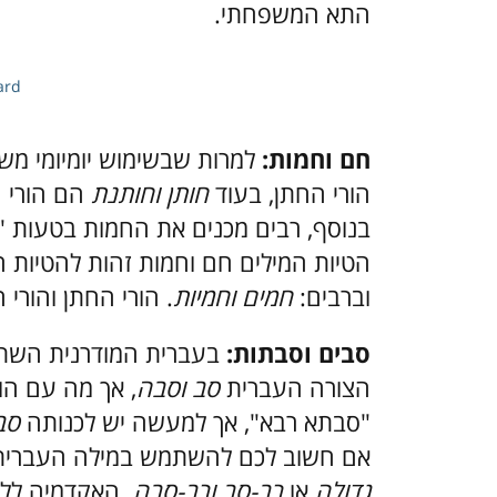
התא המשפחתי.
ard
חם וחמות:
למרות שבשימוש יומיומי מ
הורי החתן, בעוד
חותן וחותנת
הם הורי 
בנוסף, רבים מכנים את החמות בטעות "
הטיות המילים חם וחמות זהות להטיות 
וברבים:
חמים וחמיות
. הורי החתן והורי
סבים וסבתות:
בעברית המודרנית השת
הצורה העברית
סב וסבה
, אך מה עם הו
"סבתא רבא", אך למעשה יש לכנותה
סבת
אם חשוב לכם להשתמש במילה העברית,
גדולה
או
רב-סב ורב-סבה.
האקדמיה לל