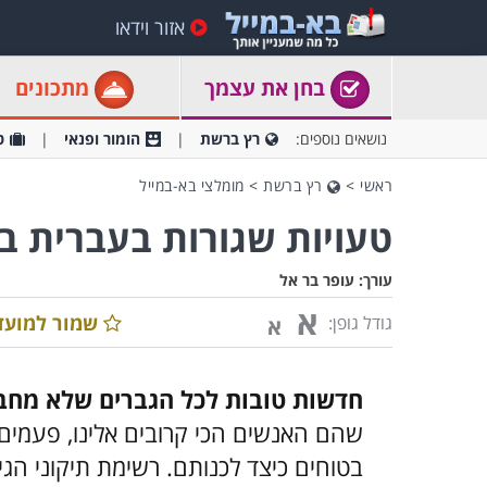
אזור וידאו
בחן את עצמך
מתכונים
נושאים נוספים:
רץ ברשת
הומור ופנאי
ט
ראשי
>
רץ ברשת
>
מומלצי בא-במייל
טעויות שגורות בעברית 
עורך:
עופר בר אל
א
שמור למועד
גודל גופן:
א
חדשות טובות לכל הגברים שלא מחבבי
שהם האנשים הכי קרובים אלינו, פעמים
בטוחים כיצד לכנותם. רשימת תיקוני הג