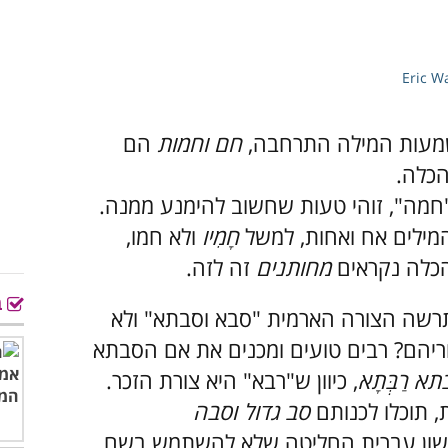
Eric W
שמעות המילה התרחבה,
חם וחמות
הם
הכלה.
חמה", זוהי טעות שחשוב להימנע ממנה.
המילים אח ואחות, למשל
חָמִיו
ולא חמו,
 הכלה נקראים
מחותנים
זה לזה.
ב
רשה הצורה הארמית "סבא וסבתא" ולא
ריהם? רבים טועים ומכנים את אם הסבתא
א רַבְּתָא
, כיוון ש"רבא" היא צורת הזכר.
 תוכלו לכנותם
סב גדול וסבה
שון עברית החליטה שלא להשתמש בשם