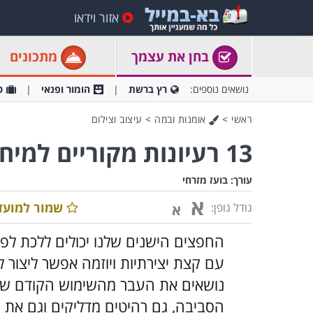
אזור וידאו
בחן את עצמך
מתכונים
נושאים נוספים:
רץ ברשת
הומור ופנאי
ט
ראשי
>
אומנות ובמה
>
עיצוב וצילום
13 רעיונות מקוריים למיחזור חפצים בבית
עורך:
בועז מזרחי
א
שמור למועד
גודל גופן:
א
החפצים הישנים שלנו יכולים ללכת לפח
עם קצת יצירתיות ויוזמה אפשר ליצור לע
נושאים את העבר מהשימוש הקודם שלה
הסביבה, גם רהיטים מדליקים וגם את 